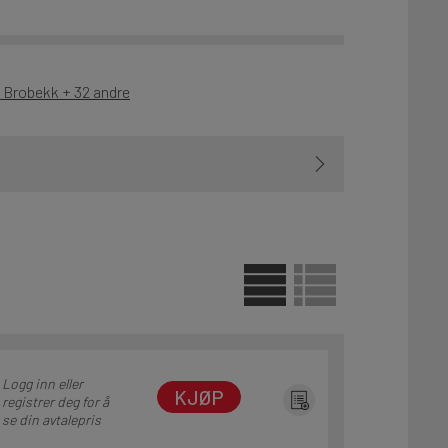
- Brobekk + 32 andre
Logg inn eller
KJØP
registrer deg for å
se din avtalepris