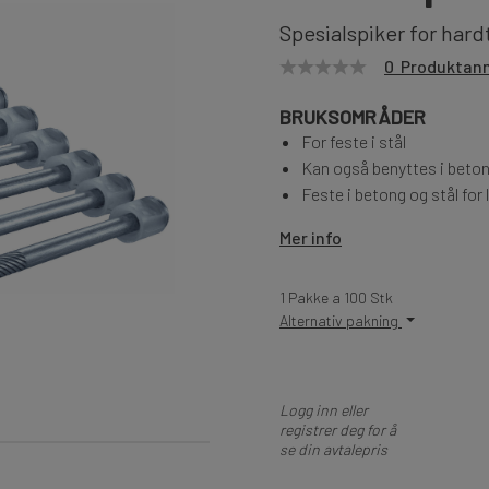
Spesialspiker for hardt
0 Produktan
BRUKSOMRÅDER
For feste i stål
Kan også benyttes i beto
Feste i betong og stål for l
Mer info
1 Pakke a 100 Stk
Alternativ pakning
Logg inn eller
registrer deg for å
se din avtalepris