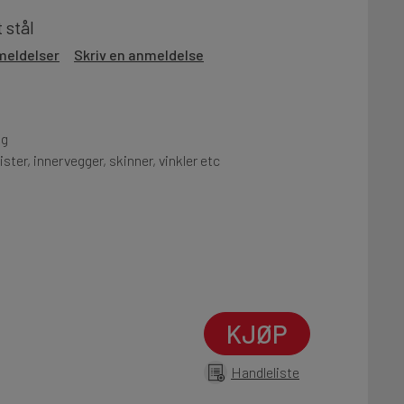
 stål
meldelser
Skriv en anmeldelse
ng
ister, innervegger, skinner, vinkler etc
KJØP
Handleliste