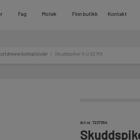
r
Fag
Motek
Finn butikk
Kontakt
kruttdrevne boltepistoler
Skuddspiker X-U 62 MX
Art.nr. 7237354
Skuddspike