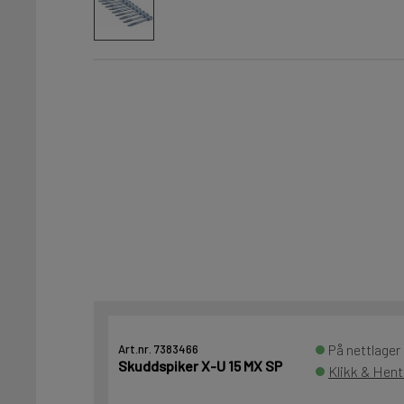
På nettlager
Art.nr. 7383466
Skuddspiker X-U 15 MX SP
Klikk & Hent