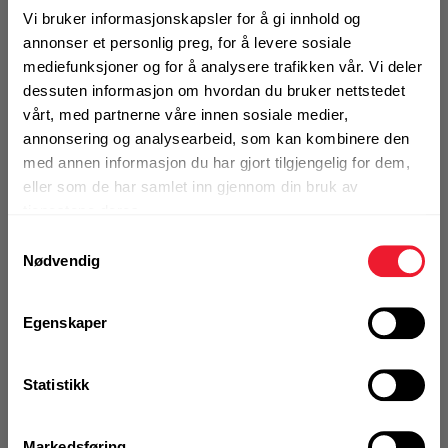
For feste i hard betong og stål, DX light
Vi bruker informasjonskapsler for å gi innhold og
Motek
0
Skriv en
annonser et personlig preg, for å levere sosiale
Produktanmeldelser
anmeldelse
mediefunksjoner og for å analysere trafikken vår. Vi deler
dessuten informasjon om hvordan du bruker nettstedet
BRUKSOMRÅDER
vårt, med partnerne våre innen sosiale medier,
Finn butikk
For feste i stål og betong
annonsering og analysearbeid, som kan kombinere den
Kontakt og åpningstider
Innfesting av tre til betong
med annen informasjon du har gjort tilgjengelig for dem,
Innfesting av tre til stål
eller som de har samlet inn gjennom din bruk av
tjenestene deres.
Kontakt
Mer info
Samtykkevalg
Fra rådgivning til sporing av ordre
Nødvendig
1 Pakke a 100 Stk
Alternativ pakning
Kampanjer
Egenskaper
Kvalitetsprodukter til ekstra gode priser
KJØP
Logg inn eller
Statistikk
registrer deg for å
se din avtalepris
Handleliste
Produktnyheter
Siste nytt om dine favorittprodukter
Markedsføring