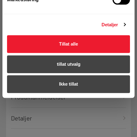
På nettlager
Detaljer
Klikk & Hent i Motek Molde + 6 andre
Tillat alle
Bestill demo
tillat utvalg
Ikke tillat
Produktanmeldelser
Detaljer