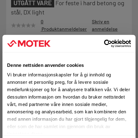
UTGÅTT VARE
For feste i hard betong og
Motek
stål, DX light
0
Skriv en
Produktanmeldelser
anmeldelse
Finn butikk
BRUKSOMRÅDER
Kontakt og åpningstider
For feste i stål og betong
Innfesting av tre til betong
Innfesting av tre til stål
Denne nettsiden anvender cookies
Kontakt
Fra rådgivning til sporing av ordre
Vi bruker informasjonskapsler for å gi innhold og
Mer info
annonser et personlig preg, for å levere sosiale
mediefunksjoner og for å analysere trafikken vår. Vi deler
dessuten informasjon om hvordan du bruker nettstedet
Kampanjer
Utgått produkt
vårt, med partnerne våre innen sosiale medier,
Kvalitetsprodukter til ekstra gode priser
annonsering og analysearbeid, som kan kombinere den
med annen informasjon du har gjort tilgjengelig for dem,
Denne varen finnes ikke lenger i
eller som de har samlet inn gjennom din bruk av
Produktnyheter
vårt sortiment
tjenestene deres.
Siste nytt om dine favorittprodukter