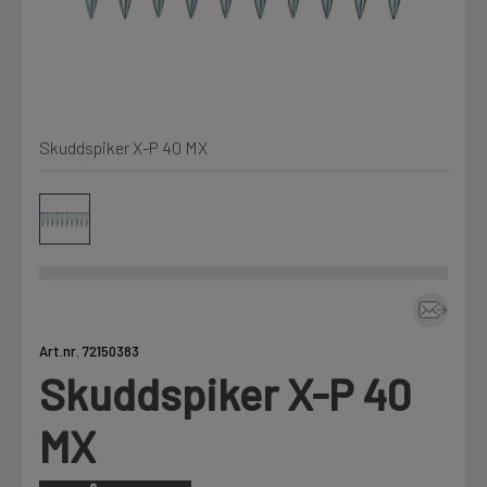
Kjemi, vindsperre og branntetting
Mine henvendelser
Installasjon
Skuddspiker X-P 40 MX
Prislister
Annet
Firmainformasjon
Tjenester
Prosjekter
Art.nr. 72150383
Skuddspiker X-P 40
LOGG UT
Fag
MX