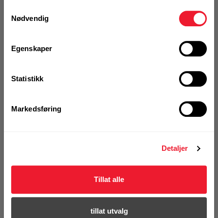
Samtykkevalg
Nødvendig
Se erstatningsprodukt
Egenskaper
Se hele sortimentet
Statistikk
Markedsføring
VELG VARIANT
Detaljer
Art.nr. 72173901
Tillat alle
Skuddspiker X-P 52 MX
tillat utvalg
På nettlager