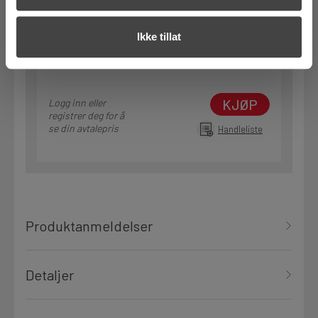
Klikk & Hent i Motek Molde + 6 andre
1 Pakke a 100 Stk
Ikke tillat
Alternativ pakning
KJØP
Logg inn eller
registrer deg for å
se din avtalepris
Handleliste
Produktanmeldelser
Detaljer