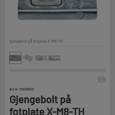
Min Fleet
NYHET
Kjemi, vindsperre og branntetting
Mine henvendelser
Installasjon
Gjengebolt på fotplate X-M8-TH
Annet
Prislister
Firmainformasjon
Tjenester
Prosjekter
Art.nr. 72402523
Gjengebolt på
Fag
LOGG UT
fotplate X-M8-TH