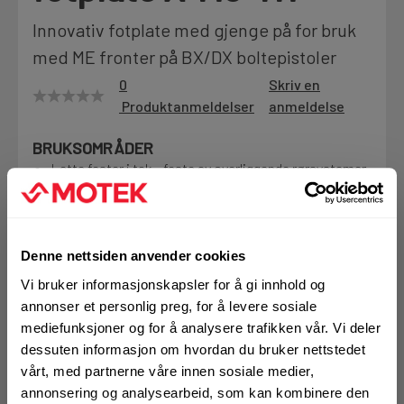
Motek
Innovativ fotplate med gjenge på for bruk
med ME fronter på BX/DX boltepistoler
0
Skriv en
Produktanmeldelser
anmeldelse
Finn butikk
Kontakt og åpningstider
BRUKSOMRÅDER
Lette fester i tak - feste av overliggende rørsystemer
m.mTypisk avstand mellom festeelementene varierer
Kontakt
fra 50-100 cm – belastningskrav må tas i betraktning
Fra rådgivning til sporing av ordre
For batteridrevne pistoler er det
BX ME
som skal
benyttes
Denne nettsiden anvender cookies
For DX 351 MX, 460 MX,DX 5 MX og DX 6 MX
Vi bruker informasjonskapsler for å gi innhold og
Kampanjer
annonser et personlig preg, for å levere sosiale
Kvalitetsprodukter til ekstra gode priser
Mer info
mediefunksjoner og for å analysere trafikken vår. Vi deler
dessuten informasjon om hvordan du bruker nettstedet
1 Pakke a 100 Stk
vårt, med partnerne våre innen sosiale medier,
Produktnyheter
annonsering og analysearbeid, som kan kombinere den
Siste nytt om dine favorittprodukter