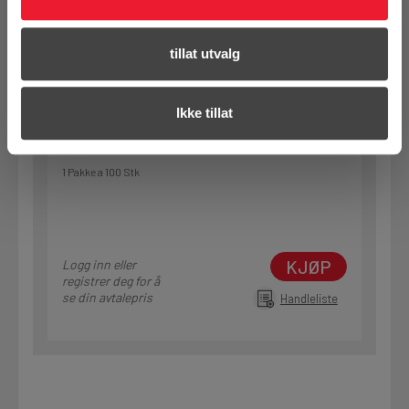
tillat utvalg
Art.nr. 72402522
Gjengebolt på fotplate X-M6-TH
Ikke tillat
På nettlager
Klikk & Hent i Motek Førde
1 Pakke a 100 Stk
KJØP
Logg inn eller
registrer deg for å
se din avtalepris
Handleliste