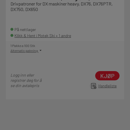
Drivpatroner for DX maskiner heavy, DX76, DX76PTR,
DX750, DX650
På nettlager
Klikk & Hent i Motek Ski + 1 andre
1 Pakke a 100 Stk
Alternativ pakning
KJØP
Logg inn eller
registrer deg for å
se din avtalepris
Handleliste