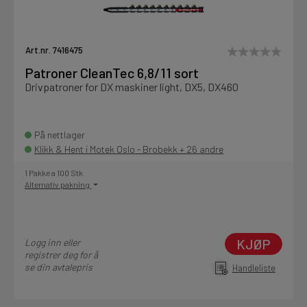
Art.nr. 7416475
Patroner CleanTec 6,8/11 sort
Drivpatroner for DX maskiner light, DX5, DX460
På nettlager
Klikk & Hent i Motek Oslo - Brobekk + 26 andre
1 Pakke a 100 Stk
Alternativ pakning
KJØP
Logg inn eller
registrer deg for å
se din avtalepris
Handleliste