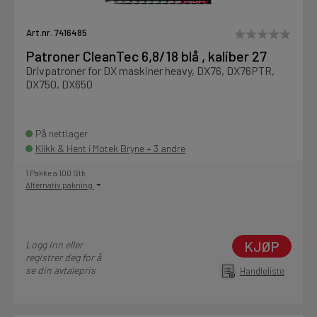
Art.nr. 7416485
Patroner CleanTec 6,8/18 blå , kaliber 27
Drivpatroner for DX maskiner heavy, DX76, DX76PTR,
DX750, DX650
På nettlager
Klikk & Hent i Motek Bryne + 3 andre
1 Pakke a 100 Stk
Alternativ pakning
KJØP
Logg inn eller
registrer deg for å
se din avtalepris
Handleliste