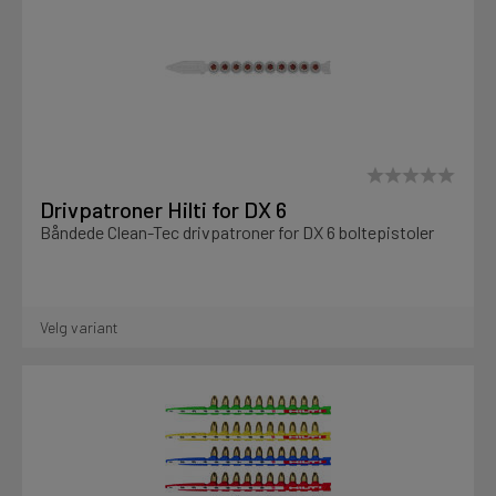
Vis utgåtte produkter
Motek
Nei
19
Finn butikk
Kontakt og åpningstider
Drivpatroner Hilti for DX 6
Båndede Clean-Tec drivpatroner for DX 6 boltepistoler
Kontakt
Fra rådgivning til sporing av ordre
Velg variant
Kampanjer
Kvalitetsprodukter til ekstra gode priser
Produktnyheter
Siste nytt om dine favorittprodukter