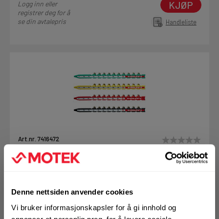
KJØP
Logg inn eller
registrer deg for å
se din avtalepris
Handleliste
Art.nr. 7416472
Patroner CleanTec 6,8/11 grønn
Drivpatroner for DX maskiner light, DX5, DX460, DX351,
DX2
Denne nettsiden anvender cookies
Vi bruker informasjonskapsler for å gi innhold og
På nettlager
Klikk & Hent i Motek Oslo - Ensjø + 29 andre