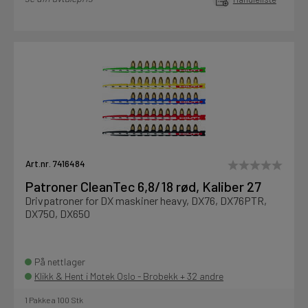
Art.nr. 7416484
Patroner CleanTec 6,8/18 rød, Kaliber 27
Drivpatroner for DX maskiner heavy, DX76, DX76PTR,
DX750, DX650
På nettlager
Klikk & Hent i Motek Oslo - Brobekk + 32 andre
1 Pakke a 100 Stk