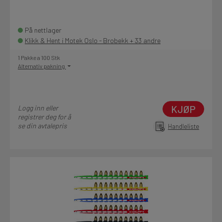
På nettlager
Klikk & Hent i Motek Oslo - Brobekk + 33 andre
1 Pakke a 100 Stk
Alternativ pakning
KJØP
Logg inn eller
registrer deg for å
se din avtalepris
Handleliste