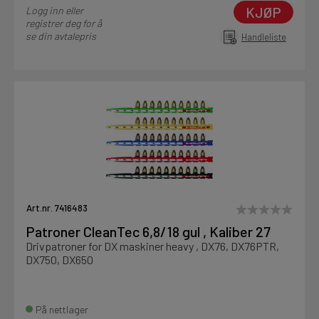
KJØP
Logg inn eller
registrer deg for å
se din avtalepris
Handleliste
Art.nr. 7416483
Patroner CleanTec 6,8/18 gul , Kaliber 27
Drivpatroner for DX maskiner heavy , DX76, DX76PTR,
DX750, DX650
På nettlager