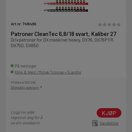
Art.nr. 7416486
Patroner CleanTec 6,8/18 svart, Kaliber 27
Drivpatroner for DX maskiner heavy, DX76, DX76PTR,
DX750, DX650
På nettlager
Klikk & Hent i Motek Tromsø + 5 andre
1 Pakke a 100 Stk
Alternativ pakning
KJØP
Logg inn eller
registrer deg for å
se din avtalepris
Handleliste