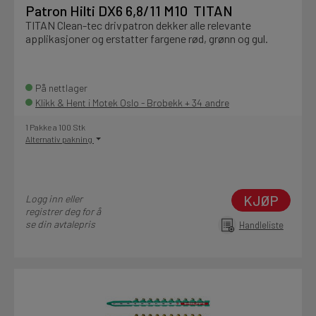
Patron Hilti DX6 6,8/11 M10 TITAN
TITAN Clean-tec drivpatron dekker alle relevante
applikasjoner og erstatter fargene rød, grønn og gul.
På nettlager
Klikk & Hent i Motek Oslo - Brobekk + 34 andre
1 Pakke a 100 Stk
Alternativ pakning
KJØP
Logg inn eller
registrer deg for å
se din avtalepris
Handleliste