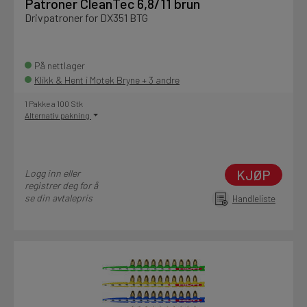
Patroner CleanTec 6,8/11 brun
Drivpatroner for DX351 BTG
På nettlager
Klikk & Hent i Motek Bryne + 3 andre
1 Pakke a 100 Stk
Alternativ pakning
KJØP
Logg inn eller
registrer deg for å
se din avtalepris
Handleliste