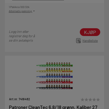
1 Pakke a 100 Stk
Alternativ pakning
KJØP
Logg inn eller
registrer deg for å
se din avtalepris
Handleliste
Art.nr. 7416482
Patroner CleanTec 6,8/18 grønn, Kaliber 27