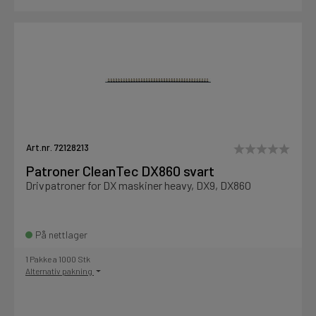
Art.nr. 72128213
Patroner CleanTec DX860 svart
Drivpatroner for DX maskiner heavy, DX9, DX860
På nettlager
1 Pakke a 1000 Stk
Alternativ pakning