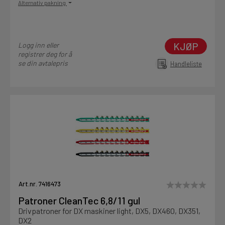
Alternativ pakning
KJØP
Logg inn eller
registrer deg for å
se din avtalepris
Handleliste
Art.nr. 7416473
Patroner CleanTec 6,8/11 gul
Drivpatroner for DX maskiner light, DX5, DX460, DX351,
DX2