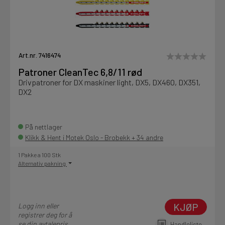
Art.nr. 7416474
Patroner CleanTec 6,8/11 rød
Drivpatroner for DX maskiner light, DX5, DX460, DX351,
DX2
På nettlager
Klikk & Hent i Motek Oslo - Brobekk + 34 andre
1 Pakke a 100 Stk
Alternativ pakning
KJØP
Logg inn eller
registrer deg for å
se din avtalepris
Handleliste