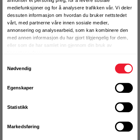
annonser et personlig preg, for å levere sosiale
mediefunksjoner og for å analysere trafikken vår. Vi deler
1 Pakke a 100 Stk
dessuten informasjon om hvordan du bruker nettstedet
Alternativ pakning
vårt, med partnerne våre innen sosiale medier,
annonsering og analysearbeid, som kan kombinere den
med annen informasjon du har gjort tilgjengelig for dem,
KJØP
Logg inn eller
eller som de har samlet inn gjennom din bruk av
registrer deg for å
tjenestene deres.
se din avtalepris
Handleliste
Samtykkevalg
Nødvendig
Egenskaper
Statistikk
Markedsføring
Art.nr. 72229029
Patron Hilti DX6 6,8/11 M10 SORT