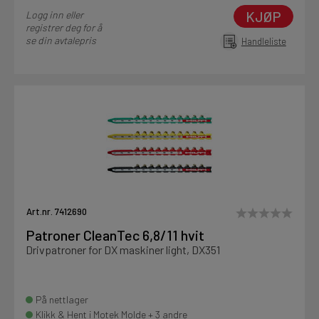
KJØP
Logg inn eller
registrer deg for å
se din avtalepris
Handleliste
Art.nr. 7412690
Patroner CleanTec 6,8/11 hvit
Drivpatroner for DX maskiner light, DX351
På nettlager
Klikk & Hent i Motek Molde + 3 andre