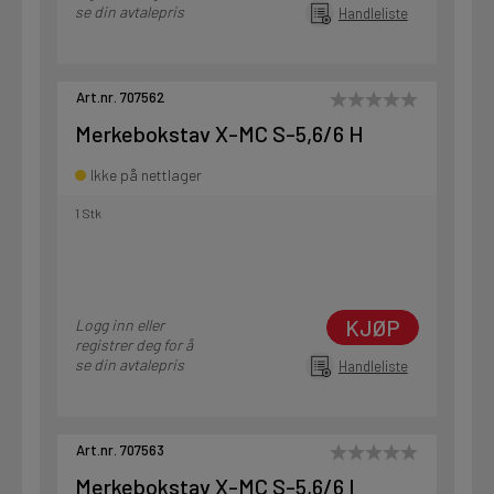
se din avtalepris
Handleliste
Art.nr. 707562
Merkebokstav X-MC S-5,6/6 H
Ikke på nettlager
1 Stk
KJØP
Logg inn eller
registrer deg for å
se din avtalepris
Handleliste
Art.nr. 707563
Merkebokstav X-MC S-5,6/6 I