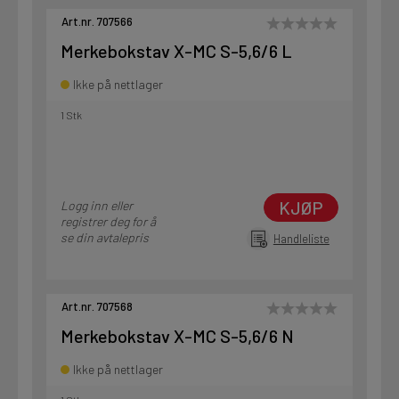
Art.nr. 707566
Merkebokstav X-MC S-5,6/6 L
Ikke på nettlager
1 Stk
KJØP
Logg inn eller
registrer deg for å
se din avtalepris
Handleliste
Art.nr. 707568
Merkebokstav X-MC S-5,6/6 N
Ikke på nettlager