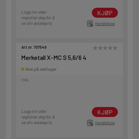
KJØP
Logg inn eller
registrer deg for å
se din avtalepris
Handleliste
Art.nr. 707549
Merketall X-MC S 5,6/6 4
Ikke på nettlager
1 Stk
KJØP
Logg inn eller
registrer deg for å
se din avtalepris
Handleliste