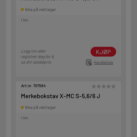
Ikke på nettlager
1 Stk
KJØP
Logg inn eller
registrer deg for å
se din avtalepris
Handleliste
Art.nr. 707564
Merkebokstav X-MC S-5,6/6 J
Ikke på nettlager
1 Stk