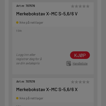
Art.nr. 707576
Merkebokstav X-MC S-5,6/6 V
Ikke på nettlager
1 Stk
KJØP
Logg inn eller
registrer deg for å
se din avtalepris
Handleliste
Art.nr. 707578
Merkebokstav X-MC S-5,6/6 X
Ikke på nettlager