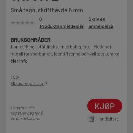
Motek
Små tegn, skrifthøyde 6 mm
0
Skriv en
Produktanmeldelser
anmeldelse
Finn butikk
BRUKSOMRÅDER
Kontakt og åpningstider
For merking i stål direkte med boltepistol. Merking i
metall for sporbarhet, identifisering og kvalitetskontroll
Mer info
Kontakt
Fra rådgivning til sporing av ordre
1 Stk
Alternativ pakning
Kampanjer
Kvalitetsprodukter til ekstra gode priser
KJØP
Logg inn eller
registrer deg for å
se din avtalepris
Handleliste
Produktnyheter
Siste nytt om dine favorittprodukter