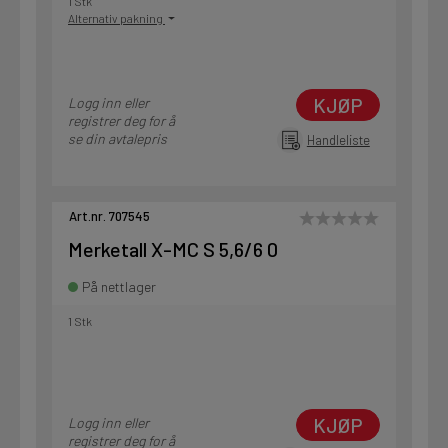
1 Stk
Alternativ pakning
KJØP
Logg inn eller
registrer deg for å
se din avtalepris
Handleliste
Art.nr. 707545
Merketall X-MC S 5,6/6 0
På nettlager
1 Stk
KJØP
Logg inn eller
registrer deg for å