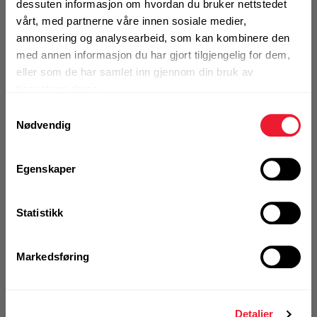
dessuten informasjon om hvordan du bruker nettstedet
Art.nr. 707559
vårt, med partnerne våre innen sosiale medier,
Merkebokstav X-MC S-5,6/6 E
annonsering og analysearbeid, som kan kombinere den
med annen informasjon du har gjort tilgjengelig for dem,
På nettlager
eller som de har samlet inn gjennom din bruk av
tjenestene deres.
1 Stk
Samtykkevalg
Nødvendig
KJØP
Logg inn eller
Egenskaper
registrer deg for å
se din avtalepris
Handleliste
Statistikk
Art.nr. 707560
Markedsføring
Merkebokstav X-MC S-5,6/6 F
Ikke på nettlager
Detaljer