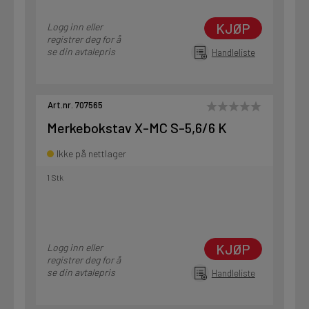
KJØP
Logg inn eller
registrer deg for å
se din avtalepris
Handleliste
Art.nr. 707565
Merkebokstav X-MC S-5,6/6 K
Ikke på nettlager
1 Stk
KJØP
Logg inn eller
registrer deg for å
se din avtalepris
Handleliste