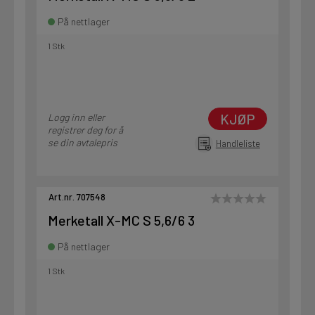
På nettlager
1 Stk
KJØP
Logg inn eller
registrer deg for å
se din avtalepris
Handleliste
Art.nr. 707548
Merketall X-MC S 5,6/6 3
På nettlager
1 Stk