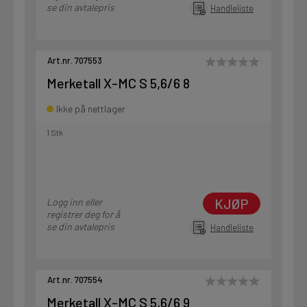
se din avtalepris
Handleliste
Art.nr. 707553
Merketall X-MC S 5,6/6 8
Ikke på nettlager
1 Stk
KJØP
Logg inn eller
registrer deg for å
se din avtalepris
Handleliste
Art.nr. 707554
Merketall X-MC S 5,6/6 9