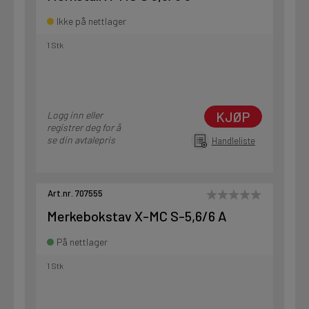
Ikke på nettlager
1 Stk
KJØP
Logg inn eller
registrer deg for å
se din avtalepris
Handleliste
Art.nr. 707555
Merkebokstav X-MC S-5,6/6 A
På nettlager
1 Stk