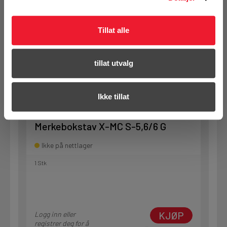
1 Stk
Tillat alle
KJØP
Logg inn eller
registrer deg for å
tillat utvalg
se din avtalepris
Handleliste
Ikke tillat
Art.nr. 707561
Merkebokstav X-MC S-5,6/6 G
Ikke på nettlager
1 Stk
KJØP
Logg inn eller
registrer deg for å