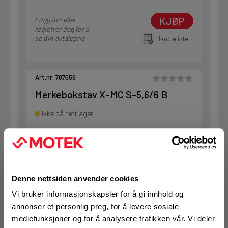
KJØP
Logg inn eller
registrer deg for å
se din avtalepris
Handleliste
Art.nr. 707556
Merkebokstav X-MC S-5,6/6 B
Ikke på nettlager
1 Stk
Denne nettsiden anvender cookies
KJØP
Logg inn eller
registrer deg for å
Vi bruker informasjonskapsler for å gi innhold og
se din avtalepris
Handleliste
annonser et personlig preg, for å levere sosiale
mediefunksjoner og for å analysere trafikken vår. Vi deler