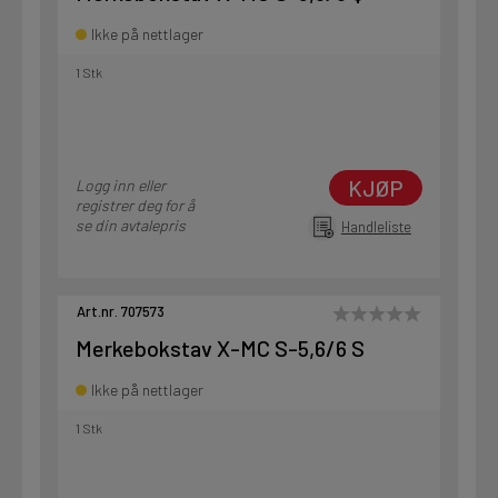
Ikke på nettlager
1 Stk
KJØP
Logg inn eller
registrer deg for å
se din avtalepris
Handleliste
Art.nr. 707573
Merkebokstav X-MC S-5,6/6 S
Ikke på nettlager
1 Stk