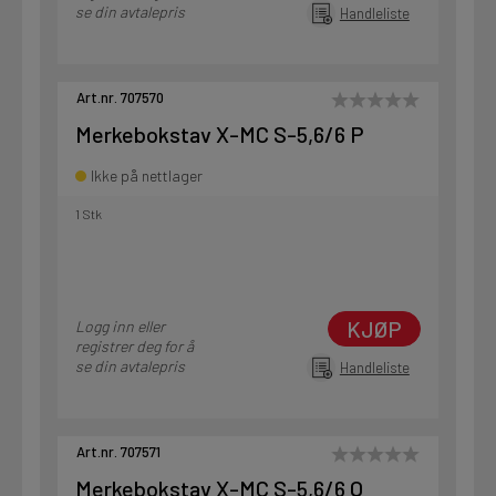
se din avtalepris
Handleliste
Art.nr. 707570
Merkebokstav X-MC S-5,6/6 P
Ikke på nettlager
1 Stk
KJØP
Logg inn eller
registrer deg for å
se din avtalepris
Handleliste
Art.nr. 707571
Merkebokstav X-MC S-5,6/6 Q