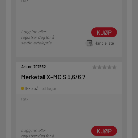
1 Stk
KJØP
Logg inn eller
registrer deg for å
se din avtalepris
Handleliste
Art.nr. 707552
Merketall X-MC S 5,6/6 7
Ikke på nettlager
1 Stk
KJØP
Logg inn eller
registrer deg for å