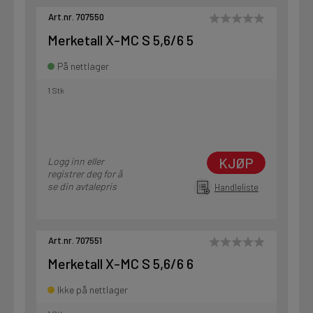
Art.nr. 707550
Merketall X-MC S 5,6/6 5
På nettlager
1 Stk
KJØP
Logg inn eller
registrer deg for å
se din avtalepris
Handleliste
Art.nr. 707551
Merketall X-MC S 5,6/6 6
Ikke på nettlager