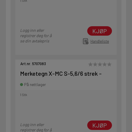
1 Stk
KJØP
Logg inn eller
registrer deg for å
se din avtalepris
Handleliste
Art.nr. 5707083
Merketegn X-MC S-5,6/6 strek -
På nettlager
1 Stk
KJØP
Logg inn eller
registrer deg for å