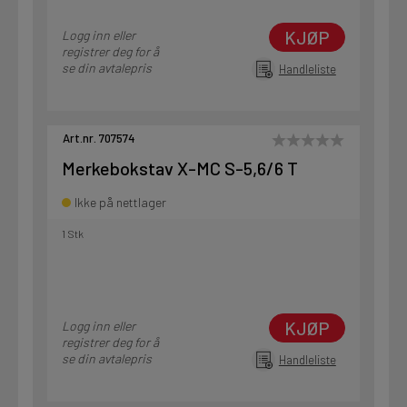
KJØP
Logg inn eller
registrer deg for å
se din avtalepris
Handleliste
Art.nr. 707574
Merkebokstav X-MC S-5,6/6 T
Ikke på nettlager
1 Stk
KJØP
Logg inn eller
registrer deg for å
se din avtalepris
Handleliste