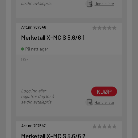
se din avtalepris
Handleliste
Art.nr. 707546
Merketall X-MC S 5,6/6 1
På nettlager
1 Stk
KJØP
Logg inn eller
registrer deg for å
se din avtalepris
Handleliste
Art.nr. 707547
Merketall X-MC S 5,6/6 2