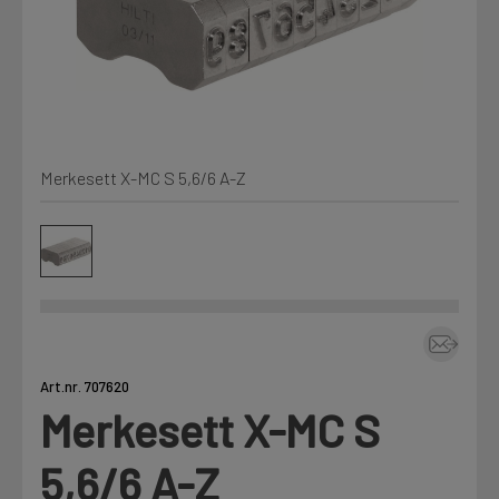
Min Fleet
NYHET
Kjemi, vindsperre og branntetting
Mine henvendelser
Installasjon
Merkesett X-MC S 5,6/6 A-Z
Annet
Prislister
Firmainformasjon
Tjenester
Prosjekter
Art.nr. 707620
Merkesett X-MC S
Fag
LOGG UT
5,6/6 A-Z