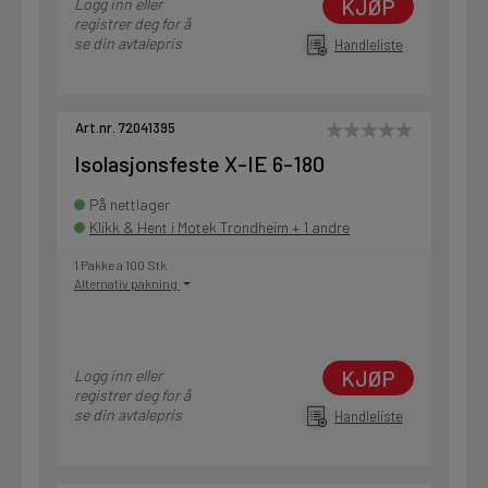
KJØP
Logg inn eller
registrer deg for å
se din avtalepris
Handleliste
Art.nr. 72041395
Isolasjonsfeste X-IE 6-180
På nettlager
Klikk & Hent i Motek Trondheim + 1 andre
1 Pakke a 100 Stk
Alternativ pakning
KJØP
Logg inn eller
registrer deg for å
se din avtalepris
Handleliste