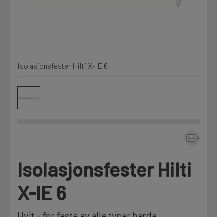
Kjemi, vindsperre og branntetting
Mine henvendelser
Installasjon
Isolasjonsfester Hilti X-IE 6
Prislister
Annet
Firmainformasjon
Tjenester
Prosjekter
Isolasjonsfester Hilti
LOGG UT
Fag
X-IE 6
Hvit - for feste av alle typer harde