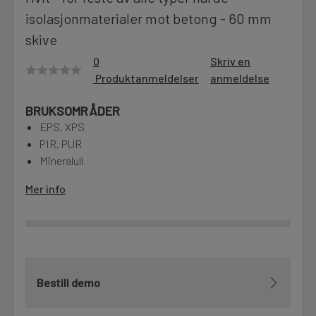
isolasjonmaterialer mot betong - 60 mm
Motek
skive
0
Skriv en
Produktanmeldelser
anmeldelse
Finn butikk
Kontakt og åpningstider
BRUKSOMRÅDER
EPS, XPS
PIR, PUR
Kontakt
Mineralull
Fra rådgivning til sporing av ordre
Mer info
Kampanjer
Kvalitetsprodukter til ekstra gode priser
Bestill demo
Produktnyheter
Siste nytt om dine favorittprodukter