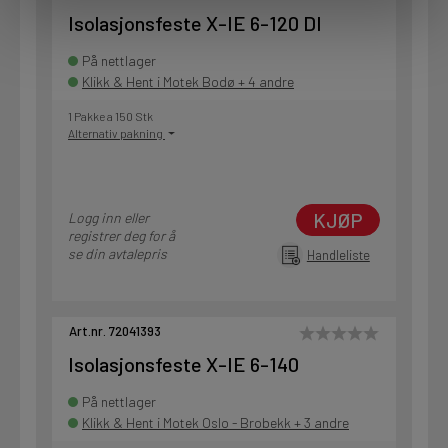
Isolasjonsfeste X-IE 6-120 DI
På nettlager
Klikk & Hent i Motek Bodø + 4 andre
1 Pakke a 150 Stk
Alternativ pakning
KJØP
Logg inn eller
registrer deg for å
se din avtalepris
Handleliste
Art.nr. 72041393
Isolasjonsfeste X-IE 6-140
På nettlager
Klikk & Hent i Motek Oslo - Brobekk + 3 andre