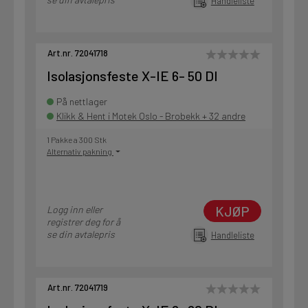
Handleliste
Art.nr. 72041718
Isolasjonsfeste X-IE 6- 50 DI
På nettlager
Klikk & Hent i Motek Oslo - Brobekk + 32 andre
1 Pakke a 300 Stk
Alternativ pakning
KJØP
Logg inn eller
registrer deg for å
se din avtalepris
Handleliste
Art.nr. 72041719