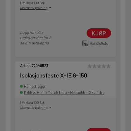
1 Pakke a 100 Stk
Alternativ pakning
KJØP
Logg inn eller
registrer deg for å
se din avtalepris
Handleliste
Art.nr. 72048523
Isolasjonsfeste X-IE 6-150
På nettlager
Klikk & Hent i Motek Oslo - Brobekk + 27 andre
1 Pakke a 100 Stk
Alternativ pakning