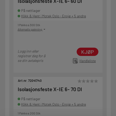
Isolasjonsfeste X-IE 6- 60 DI
På nettlager
Klikk & Hent i Motek Oslo - Ensjø + 5 andre
1 Pakke a 300 Stk
Alternativ pakning
KJØP
Logg inn eller
registrer deg for å
se din avtalepris
Handleliste
Art.nr. 72041740
Isolasjonsfeste X-IE 6- 70 DI
På nettlager
Klikk & Hent i Motek Oslo - Ensjø + 5 andre
1 Pakke a 200 Stk