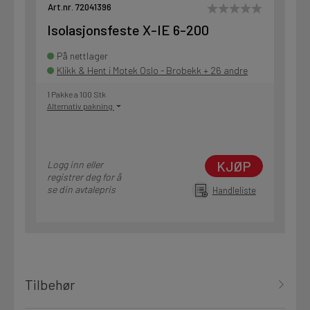
Art.nr. 72041396
Isolasjonsfeste X-IE 6-200
På nettlager
Klikk & Hent i Motek Oslo - Brobekk + 26 andre
1 Pakke a 100 Stk
Alternativ pakning
KJØP
Logg inn eller
registrer deg for å
se din avtalepris
Handleliste
Tilbehør