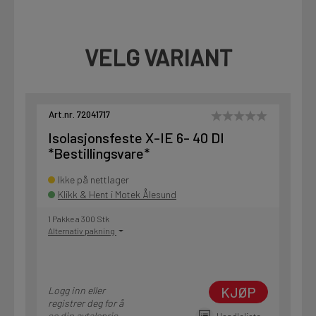
VELG VARIANT
Art.nr. 72041717
Isolasjonsfeste X-IE 6- 40 DI
*Bestillingsvare*
Ikke på nettlager
Klikk & Hent i Motek Ålesund
1 Pakke a 300 Stk
Alternativ pakning
KJØP
Logg inn eller
registrer deg for å
se din avtalepris