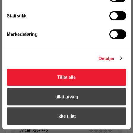
registrer deg for å
se din avtalepris
Handleliste
Statistikk
Art.nr. 72041744
Markedsføring
Isolasjonsfeste X-IE 6-100 DI
På nettlager
Klikk & Hent i Motek Oslo - Brobekk + 32 andre
Detaljer
1 Pakke a 200 Stk
Alternativ pakning
Tillat alle
KJØP
Logg inn eller
tillat utvalg
registrer deg for å
se din avtalepris
Handleliste
Ikke tillat
Art.nr. 72041745