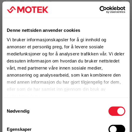
Alternativ pakning
KJØP
Logg inn eller
Denne nettsiden anvender cookies
registrer deg for å
se din avtalepris
Handleliste
Vi bruker informasjonskapsler for å gi innhold og
annonser et personlig preg, for å levere sosiale
mediefunksjoner og for å analysere trafikken vår. Vi deler
Art.nr. 72041742
dessuten informasjon om hvordan du bruker nettstedet
vårt, med partnerne våre innen sosiale medier,
Isolasjonsfeste X-IE 6- 80 DI
annonsering og analysearbeid, som kan kombinere den
På nettlager
med annen informasjon du har gjort tilgjengelig for dem,
Klikk & Hent i Motek Trondheim + 6 andre
eller som de har samlet inn gjennom din bruk av
tjenestene deres.
1 Pakke a 200 Stk
Alternativ pakning
Samtykkevalg
Nødvendig
KJØP
Logg inn eller
Egenskaper