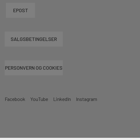
EPOST
SALGSBETINGELSER
PERSONVERN OG COOKIES
Facebook
YouTube
LinkedIn
Instagram