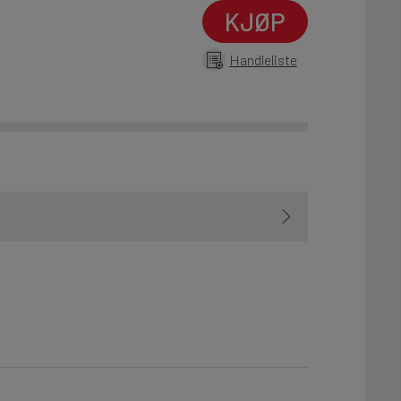
KJØP
Handleliste