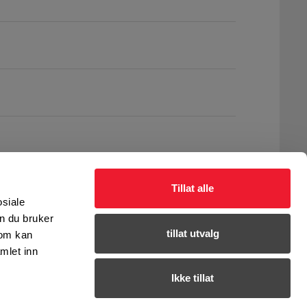
Tillat alle
osiale
n du bruker
tillat utvalg
som kan
mlet inn
Ikke tillat