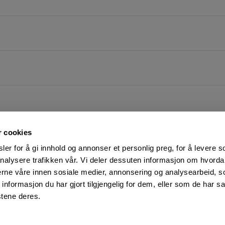
r cookies
er for å gi innhold og annonser et personlig preg, for å levere s
nalysere trafikken vår. Vi deler dessuten informasjon om hvorda
nerne våre innen sosiale medier, annonsering og analysearbeid, 
FØLG OSS PÅ
KUNDESERVICE:
formasjon du har gjort tilgjengelig for dem, eller som de har sa
Man-Fre: 07:00 - 16:00
Facebook
stene deres.
23 05 25 00
YouTube
kundeservice@motek.no
LinkedIn
Salgsbetingelser