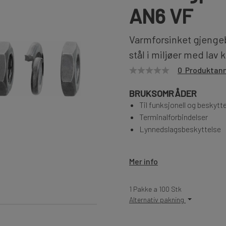
AN6 VF
Varmforsinket gjengeb
stål i miljøer med lav 
0 Produktan
BRUKSOMRÅDER
Til funksjonell og beskytt
Terminalforbindelser
Lynnedslagsbeskyttelse
Mer info
1 Pakke a 100 Stk
Alternativ pakning