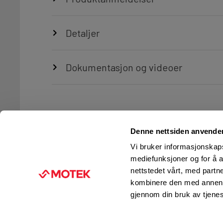
Detaljer
Dokumentasjon og videoer
Denne nettsiden anvende
Vi bruker informasjonskapsl
mediefunksjoner og for å a
nettstedet vårt, med part
TJENESTER
FIRMAINFORMASJON
kombinere den med annen in
Ingeniørtjenester
KUNDESERVICE
gjennom din bruk av tjene
Verksted og service
FINN BUTIKK
Kurs og opplæring
JOBB I MOTEK