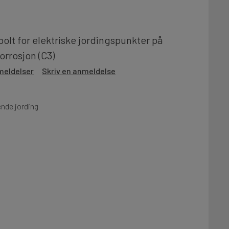
olt for elektriske jordingspunkter på
korrosjon (C3)
meldelser
Skriv en anmeldelse
ende jording