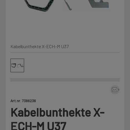
Min Fleet
NYHET
Kjemi, vindsperre og branntetting
Mine henvendelser
Installasjon
Kabelbunthekte X-ECH-M U37
Annet
Prislister
Firmainformasjon
Tjenester
Prosjekter
Art.nr. 7386236
Kabelbunthekte X-
Fag
LOGG UT
ECH-M U37