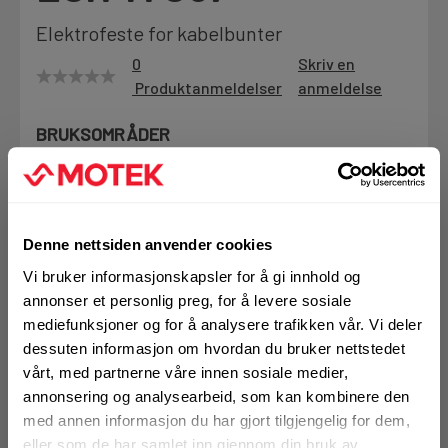
Motek
Elektrofeste for kabelbunter
0
Skriv en
Produktanmeldelser
anmeldelse
Finn butikk
BRUKSOMRÅDER
Kontakt og åpningstider
Feste av kabelbunder i betong
Antall 10mm kabler som festes er 20-25stk
For elektriske kabler med max avstand på 60-80cm
Kontakt
avhengig av stivheten i kabel
Fra rådgivning til sporing av ordre
Denne nettsiden anvender cookies
Mer info
Vi bruker informasjonskapsler for å gi innhold og
annonser et personlig preg, for å levere sosiale
Kampanjer
1 Pakke a 100 Stk
mediefunksjoner og for å analysere trafikken vår. Vi deler
Kvalitetsprodukter til ekstra gode priser
Alternativ pakning
dessuten informasjon om hvordan du bruker nettstedet
vårt, med partnerne våre innen sosiale medier,
annonsering og analysearbeid, som kan kombinere den
KJØP
Produktnyheter
med annen informasjon du har gjort tilgjengelig for dem,
Logg inn eller
Siste nytt om dine favorittprodukter
registrer deg for å
eller som de har samlet inn gjennom din bruk av