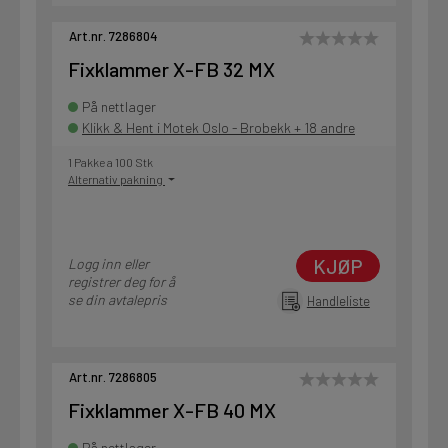
Art.nr. 7286804
Fixklammer X-FB 32 MX
På nettlager
Klikk & Hent i Motek Oslo - Brobekk + 18 andre
1 Pakke a 100 Stk
Alternativ pakning
KJØP
Logg inn eller
registrer deg for å
se din avtalepris
Handleliste
Art.nr. 7286805
Fixklammer X-FB 40 MX
På nettlager