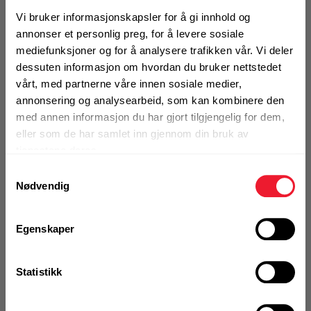
1 Pakke a 200 Stk
Vi bruker informasjonskapsler for å gi innhold og
Alternativ pakning
annonser et personlig preg, for å levere sosiale
mediefunksjoner og for å analysere trafikken vår. Vi deler
dessuten informasjon om hvordan du bruker nettstedet
KJØP
Logg inn eller
vårt, med partnerne våre innen sosiale medier,
registrer deg for å
annonsering og analysearbeid, som kan kombinere den
se din avtalepris
Handleliste
med annen informasjon du har gjort tilgjengelig for dem,
eller som de har samlet inn gjennom din bruk av
tjenestene deres.
Art.nr. 7286798
Samtykkevalg
Fixklammer X-FB 11 MX
Nødvendig
På nettlager
Klikk & Hent i Motek Trondheim
Egenskaper
1 Pakke a 200 Stk
Alternativ pakning
Statistikk