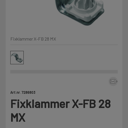
Kjemi, vindsperre og branntetting
Mine henvendelser
Installasjon
Fixklammer X-FB 28 MX
Prislister
Annet
Firmainformasjon
Tjenester
Prosjekter
Art.nr. 7286803
Fixklammer X-FB 28
LOGG UT
Fag
MX