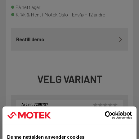
På nettlager
Klikk & Hent i Motek Oslo - Ensjø + 12 andre
Bestill demo
VELG VARIANT
Art.nr. 7286797
Fixklammer X-FB 8 MX
På nettlager
Klikk & Hent i Motek Trondheim + 2 andre
Denne nettsiden anvender cookies