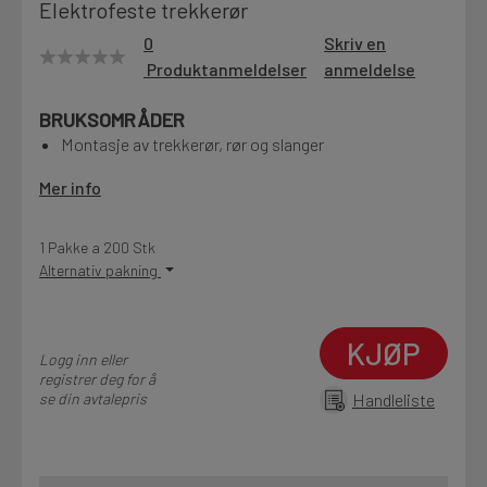
Elektrofeste trekkerør
Motek
0
Skriv en
Produktanmeldelser
anmeldelse
BRUKSOMRÅDER
Finn butikk
Montasje av trekkerør, rør og slanger
Kontakt og åpningstider
Mer info
Kontakt
1 Pakke a 200 Stk
Fra rådgivning til sporing av ordre
Alternativ pakning
KJØP
Kampanjer
Logg inn eller
Kvalitetsprodukter til ekstra gode priser
registrer deg for å
se din avtalepris
Handleliste
Produktnyheter
Siste nytt om dine favorittprodukter