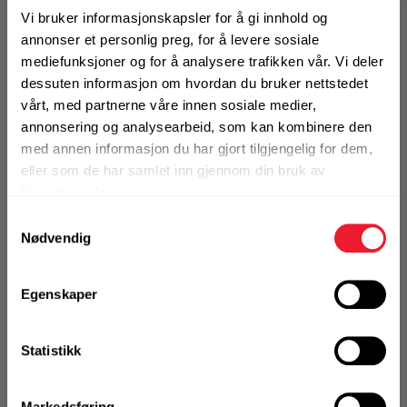
Braketten som revolusjonerer
Vi bruker informasjonskapsler for å gi innhold og
Motek
koblingsteknologi i massivtre
annonser et personlig preg, for å levere sosiale
konstruksjoner når det gjelder lydisolering
mediefunksjoner og for å analysere trafikken vår. Vi deler
dessuten informasjon om hvordan du bruker nettstedet
(leveringstid ca. 3 uker)
vårt, med partnerne våre innen sosiale medier,
Finn butikk
0
Skriv en
annonsering og analysearbeid, som kan kombinere den
Kontakt og åpningstider
Produktanmeldelser
anmeldelse
med annen informasjon du har gjort tilgjengelig for dem,
eller som de har samlet inn gjennom din bruk av
BRUKSOMRÅDER
tjenestene deres.
Kontakt
Skjærvinkel for bruk til overgangen gulv-vegg, vegg-tak
Samtykkevalg
Fra rådgivning til sporing av ordre
Mer info
Nødvendig
1 Pakke a 10 Stk
Kampanjer
Egenskaper
Kvalitetsprodukter til ekstra gode priser
Statistikk
KJØP
Logg inn eller
Produktnyheter
registrer deg for å
se din avtalepris
Handleliste
Siste nytt om dine favorittprodukter
Markedsføring