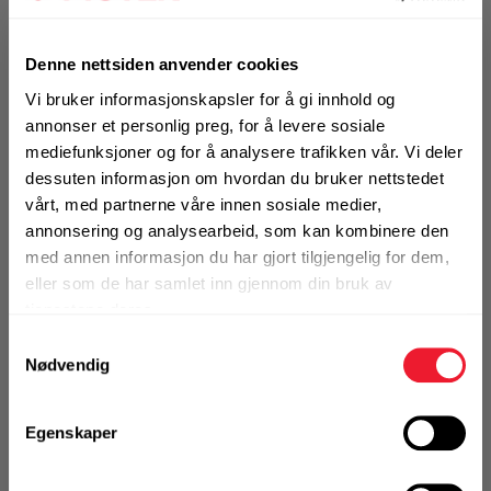
Beslagspiker Motek 4,0x35 mm ELF
På nettlager
Denne nettsiden anvender cookies
Klikk & Hent i Motek Oslo - Brobekk + 8 andre
Vi bruker informasjonskapsler for å gi innhold og
1 Pakke a 250 Stk
annonser et personlig preg, for å levere sosiale
Alternativ pakning
mediefunksjoner og for å analysere trafikken vår. Vi deler
dessuten informasjon om hvordan du bruker nettstedet
vårt, med partnerne våre innen sosiale medier,
KJØP
Logg inn eller
annonsering og analysearbeid, som kan kombinere den
registrer deg for å
med annen informasjon du har gjort tilgjengelig for dem,
se din avtalepris
Handleliste
eller som de har samlet inn gjennom din bruk av
tjenestene deres.
Samtykkevalg
Art.nr. 13344040
Nødvendig
Beslagspiker Motek 4,0x40 mm ELF
På nettlager
Egenskaper
Klikk & Hent i Motek Oslo - Brobekk + 14 andre
1 Pakke a 250 Stk