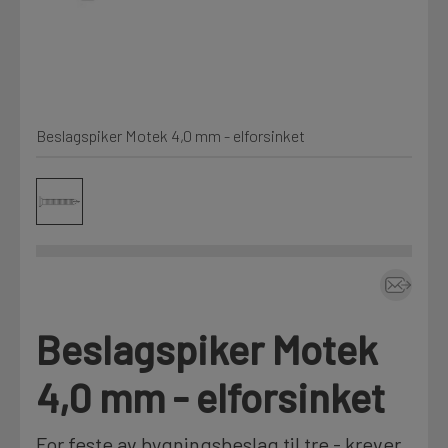
Kjemi, vindsperre og branntetting
Mine henvendelser
Installasjon
Beslagspiker Motek 4,0 mm - elforsinket
Prislister
Annet
Firmainformasjon
Tjenester
Prosjekter
Beslagspiker Motek
LOGG UT
Fag
4,0 mm - elforsinket
For feste av bygningsbeslag til tre - krever