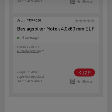
se din avtalepris
Handleliste
Art.nr. 13344060
Beslagspiker Motek 4,0x60 mm ELF
På nettlager
1 Pakke a 250 Stk
Alternativ pakning
KJØP
Logg inn eller
registrer deg for å
se din avtalepris
Handleliste