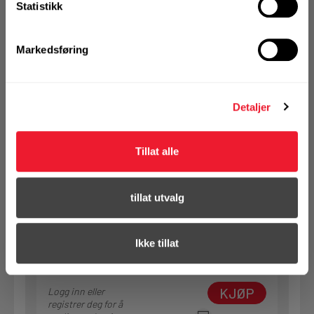
Statistikk
Alternativ pakning
Markedsføring
KJØP
Logg inn eller
registrer deg for å
se din avtalepris
Handleliste
Detaljer
Art.nr. 13344050
Tillat alle
Beslagspiker Motek 4,0x50 mm ELF
På nettlager
tillat utvalg
1 Pakke a 250 Stk
Alternativ pakning
Ikke tillat
KJØP
Logg inn eller
registrer deg for å