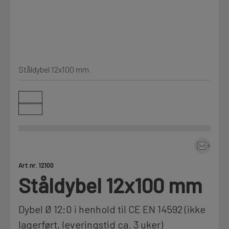
Kjemi, vindsperre og branntetting
Mine henvendelser
Installasjon
Ståldybel 12x100 mm
Prislister
Annet
Firmainformasjon
Tjenester
Prosjekter
Art.nr. 12100
Ståldybel 12x100 mm
LOGG UT
Fag
Dybel Ø 12;0 i henhold til CE EN 14592 (ikke
lagerført, leveringstid ca. 3 uker)