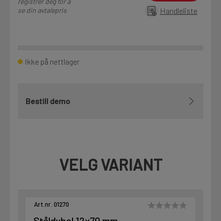
registrer deg for å
se din avtalepris
Handleliste
Ikke på nettlager
Bestill demo
VELG VARIANT
Art.nr. 01270
Ståldybel 12x70 mm