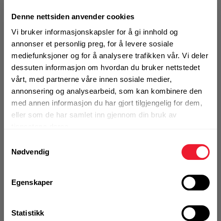
Art.nr. 12180
Denne nettsiden anvender cookies
Ståldybel 12x180 mm
Vi bruker informasjonskapsler for å gi innhold og
annonser et personlig preg, for å levere sosiale
Ikke på nettlager
mediefunksjoner og for å analysere trafikken vår. Vi deler
1 Pakke a 100 Stk
dessuten informasjon om hvordan du bruker nettstedet
vårt, med partnerne våre innen sosiale medier,
annonsering og analysearbeid, som kan kombinere den
med annen informasjon du har gjort tilgjengelig for dem,
eller som de har samlet inn gjennom din bruk av
KJØP
Logg inn eller
registrer deg for å
tjenestene deres.
se din avtalepris
Handleliste
Samtykkevalg
Nødvendig
Art.nr. 12190
Egenskaper
Ståldybel 12x190 mm
Ikke på nettlager
Statistikk