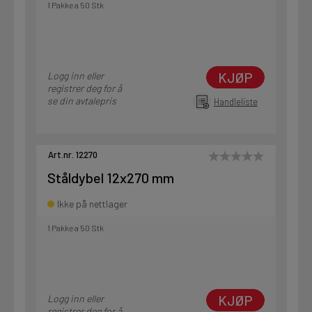
1 Pakke a 50 Stk
KJØP
Logg inn eller
registrer deg for å
se din avtalepris
Handleliste
Art.nr. 12270
Ståldybel 12x270 mm
Ikke på nettlager
1 Pakke a 50 Stk
KJØP
Logg inn eller
registrer deg for å