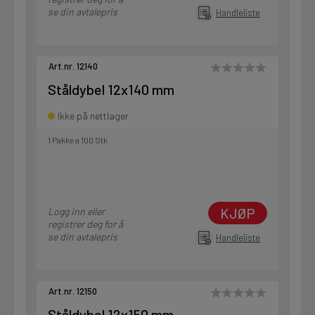
se din avtalepris
Handleliste
Art.nr. 12140
Ståldybel 12x140 mm
Ikke på nettlager
1 Pakke a 100 Stk
KJØP
Logg inn eller
registrer deg for å
se din avtalepris
Handleliste
Art.nr. 12150
Ståldybel 12x150 mm