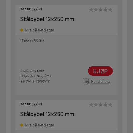
Art.nr. 12250
Ståldybel 12x250 mm
Ikke på nettlager
1 Pakke a 50 Stk
KJØP
Logg inn eller
registrer deg for å
se din avtalepris
Handleliste
Art.nr. 12260
Ståldybel 12x260 mm
Ikke på nettlager