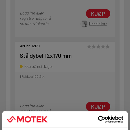
KJØP
Logg inn eller
registrer deg for å
se din avtalepris
Handleliste
Art.nr. 12170
Ståldybel 12x170 mm
Ikke på nettlager
1 Pakke a 100 Stk
KJØP
Logg inn eller
registrer deg for å
se din avtalepris
Handleliste