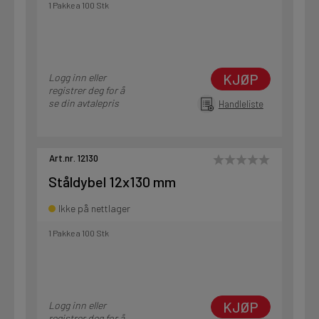
1 Pakke a 100 Stk
KJØP
Logg inn eller
registrer deg for å
se din avtalepris
Handleliste
Art.nr. 12130
Ståldybel 12x130 mm
Ikke på nettlager
1 Pakke a 100 Stk
KJØP
Logg inn eller
registrer deg for å