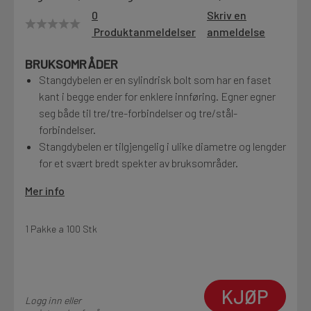
0
Skriv en
Motek
Produktanmeldelser
anmeldelse
BRUKSOMRÅDER
Stangdybelen er en sylindrisk bolt som har en faset
Finn butikk
kant i begge ender for enklere innføring. Egner egner
Kontakt og åpningstider
seg både til tre/tre-forbindelser og tre/stål-
forbindelser.
Stangdybelen er tilgjengelig i ulike diametre og lengder
Kontakt
for et svært bredt spekter av bruksområder.
Fra rådgivning til sporing av ordre
Mer info
Kampanjer
1 Pakke a 100 Stk
Kvalitetsprodukter til ekstra gode priser
Produktnyheter
KJØP
Logg inn eller
Siste nytt om dine favorittprodukter