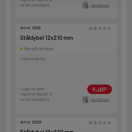
se din avtalepris
Handleliste
Art.nr. 12210
Ståldybel 12x210 mm
Ikke på nettlager
1 Pakke a 100 Stk
KJØP
Logg inn eller
registrer deg for å
se din avtalepris
Handleliste
Art.nr. 12220
Ståldybel 12x220 mm