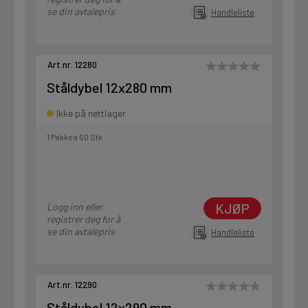
se din avtalepris
Handleliste
Art.nr. 12280
Ståldybel 12x280 mm
Ikke på nettlager
1 Pakke a 50 Stk
KJØP
Logg inn eller
registrer deg for å
se din avtalepris
Handleliste
Art.nr. 12290
Ståldybel 12x290 mm