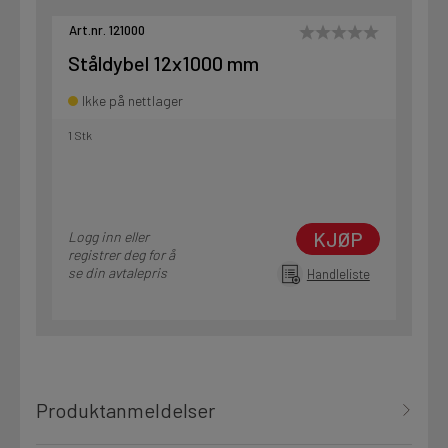
Art.nr. 121000
Ståldybel 12x1000 mm
Ikke på nettlager
1 Stk
KJØP
Logg inn eller
registrer deg for å
se din avtalepris
Handleliste
Produktanmeldelser