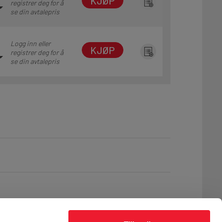
KJØP
registrer deg for å
se din avtalepris
Logg inn eller
KJØP
registrer deg for å
se din avtalepris