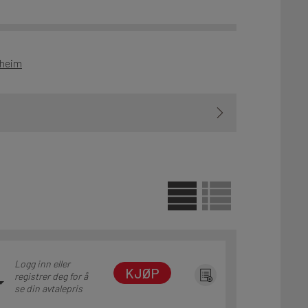
dheim
Logg inn eller
KJØP
registrer deg for å
se din avtalepris