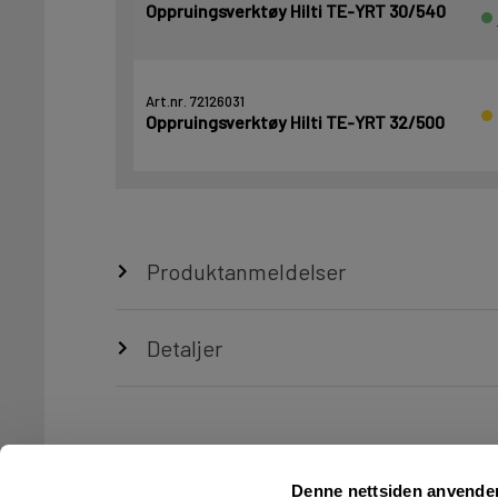
Oppruingsverktøy Hilti TE-YRT 30/540
Art.nr. 72126031
Oppruingsverktøy Hilti TE-YRT 32/500
Produktanmeldelser
Detaljer
Denne nettsiden anvende