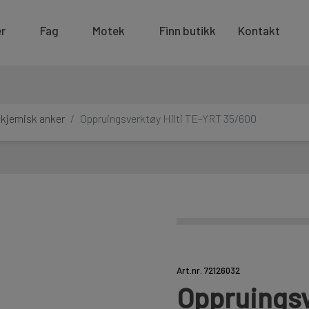
r
Fag
Motek
Finn butikk
Kontakt
 kjemisk anker
Oppruingsverktøy Hilti TE-YRT 35/600
Art.nr. 72126032
Oppruingsv