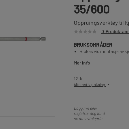
35/600
Oppruingsverktøy til k
0 Produktan
BRUKSOMRÅDER
Brukes vid montasje av kj
Mer info
1 Stk
Alternativ pakning
Logg inn eller
registrer deg for å
se din avtalepris