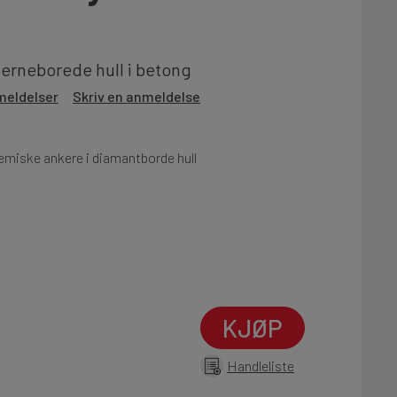
jerneborede hull i betong
meldelser
Skriv en anmeldelse
emiske ankere i diamantborde hull
KJØP
Handleliste