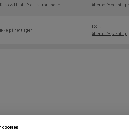
Klikk & Hent i Motek Trondheim
Alternativ pakning
1 Stk
Ikke på nettlager
Alternativ pakning
r cookies