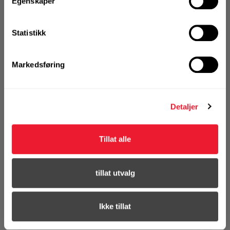
Egenskaper
Art.nr. 7423911
Statistikk
Fasadeplugg Hilti HRD-HF 10x100
På nettlager
Markedsføring
Klikk & Hent i Motek Oslo - Brobekk + 10 andre
1 Pakke a 50 Stk
Alternativ pakning
Detaljer
KJØP
Logg inn eller
Tillat alle
registrer deg for å
se din avtalepris
Handleliste
tillat utvalg
Art.nr. 7423912
Ikke tillat
Fasadeplugg Hilti HRD-HF 10x120