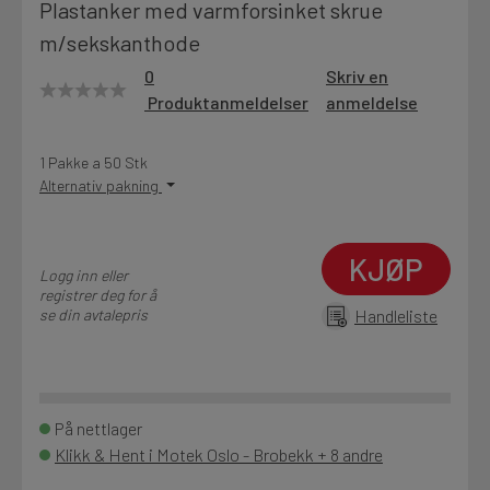
Plastanker med varmforsinket skrue
Motek
m/sekskanthode
0
Skriv en
Produktanmeldelser
anmeldelse
Finn butikk
Kontakt og åpningstider
1 Pakke a 50 Stk
Alternativ pakning
Kontakt
KJØP
Fra rådgivning til sporing av ordre
Logg inn eller
registrer deg for å
se din avtalepris
Handleliste
Kampanjer
Kvalitetsprodukter til ekstra gode priser
På nettlager
Klikk & Hent i Motek Oslo - Brobekk + 8 andre
Produktnyheter
Siste nytt om dine favorittprodukter