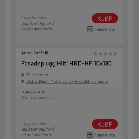
KJØP
Logg inn eller
registrer deg for å
se din avtalepris
Handleliste
Art.nr. 7423915
Fasadeplugg Hilti HRD-HF 10x180
På nettlager
Klikk & Hent i Motek Oslo - Brobekk + 7 andre
1 Pakke a 50 Stk
Alternativ pakning
KJØP
Logg inn eller
registrer deg for å
se din avtalepris
Handleliste