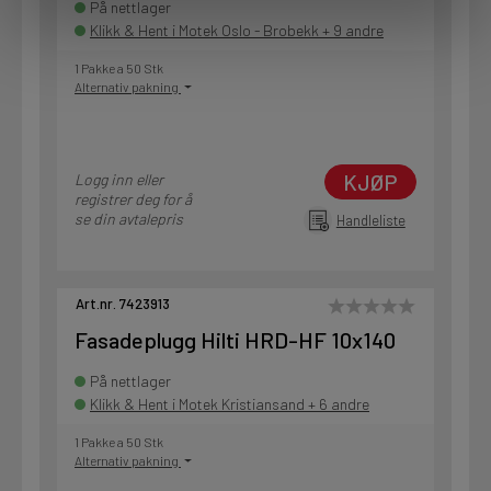
På nettlager
Klikk & Hent i Motek Oslo - Brobekk + 9 andre
1 Pakke a 50 Stk
Alternativ pakning
KJØP
Logg inn eller
registrer deg for å
se din avtalepris
Handleliste
Art.nr. 7423913
Fasadeplugg Hilti HRD-HF 10x140
På nettlager
Klikk & Hent i Motek Kristiansand + 6 andre
1 Pakke a 50 Stk
Alternativ pakning