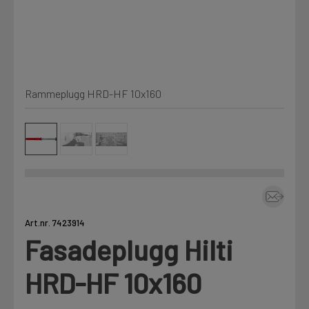
Kjemi, vindsperre og branntetting
Mine henvendelser
Installasjon
Rammeplugg HRD-HF 10x160
Prislister
Annet
Firmainformasjon
Tjenester
Prosjekter
Art.nr. 7423914
Fasadeplugg Hilti
LOGG UT
Fag
HRD-HF 10x160