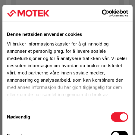
KJØP
Logg inn eller
registrer deg for å
se din avtalepris
Handleliste
Denne nettsiden anvender cookies
Vi bruker informasjonskapsler for å gi innhold og
Art.nr. 7423910
annonser et personlig preg, for å levere sosiale
Fasadeplugg Hilti HRD-HF 10x80
mediefunksjoner og for å analysere trafikken vår. Vi deler
dessuten informasjon om hvordan du bruker nettstedet
På nettlager
vårt, med partnerne våre innen sosiale medier,
Klikk & Hent i Motek Oslo - Brobekk + 8 andre
annonsering og analysearbeid, som kan kombinere den
1 Pakke a 50 Stk
med annen informasjon du har gjort tilgjengelig for dem,
Alternativ pakning
eller som de har samlet inn gjennom din bruk av
tjenestene deres.
Samtykkevalg
KJØP
Logg inn eller
Nødvendig
registrer deg for å
se din avtalepris
Handleliste