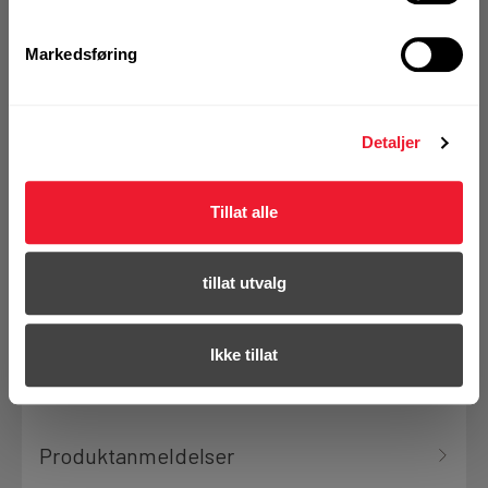
Markedsføring
Denne varen finnes ikke lenger i
vårt sortiment
Detaljer
Tillat alle
Se erstatningsprodukt
tillat utvalg
Se hele sortimentet
Ikke tillat
Produktanmeldelser