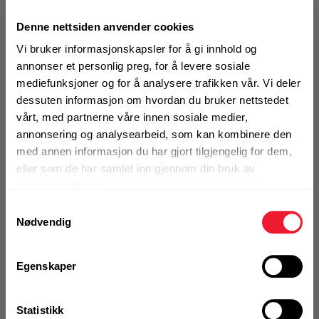
Motek
UTGÅTT VARE
Syrefast ankerstang for
Denne nettsiden anvender cookies
bruk med alle Hilti HIT kjemiske anker
Vi bruker informasjonskapsler for å gi innhold og
0
Skriv en
annonser et personlig preg, for å levere sosiale
Produktanmeldelser
anmeldelse
Finn butikk
mediefunksjoner og for å analysere trafikken vår. Vi deler
dessuten informasjon om hvordan du bruker nettstedet
Kontakt og åpningstider
BRUKSOMRÅDER
vårt, med partnerne våre innen sosiale medier,
Hilti ankerstenger, passer alle Hilti HIT kjemiske
annonsering og analysearbeid, som kan kombinere den
anker
med annen informasjon du har gjort tilgjengelig for dem,
Kontakt
Produktivitet: Bruk av en optimal lengde og diameter
eller som de har samlet inn gjennom din bruk av
Fra rådgivning til sporing av ordre
av stangen sparer tid og penger
tjenestene deres.
Universal Løsning: Forenkler lagring av gjengestenger
Samtykkevalg
ved å gjøre det mulig å bruke samme gjengestang for
Nødvendig
Kampanjer
flere applikasjoner
Kvalitetsprodukter til ekstra gode priser
Mer info
Egenskaper
Produktnyheter
Statistikk
Siste nytt om dine favorittprodukter
Utgått produkt