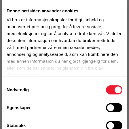
Motek
UTGÅTT VARE
Elforsinket ankerstang for
Denne nettsiden anvender cookies
bruk med alle Hilti HIT kjemiske anker
Vi bruker informasjonskapsler for å gi innhold og
0
Skriv en
annonser et personlig preg, for å levere sosiale
Produktanmeldelser
anmeldelse
Finn butikk
mediefunksjoner og for å analysere trafikken vår. Vi deler
dessuten informasjon om hvordan du bruker nettstedet
Kontakt og åpningstider
BRUKSOMRÅDER
vårt, med partnerne våre innen sosiale medier,
Hilti ankerstenger, passer alle Hilti HIT kjemiske
annonsering og analysearbeid, som kan kombinere den
anker
med annen informasjon du har gjort tilgjengelig for dem,
Kontakt
Produktivitet: Bruk av en optimal lengde og diameter
eller som de har samlet inn gjennom din bruk av
Fra rådgivning til sporing av ordre
av stangen sparer tid og penger
tjenestene deres.
Universal Løsning: Forenkler lagring av gjengestenger
Samtykkevalg
ved å gjøre det mulig å bruke samme gjengestang for
Nødvendig
Kampanjer
flere applikasjoner
Kvalitetsprodukter til ekstra gode priser
Mer info
Egenskaper
Produktnyheter
Statistikk
Siste nytt om dine favorittprodukter
Utgått produkt