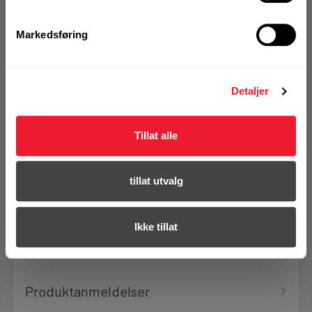
Markedsføring
Denne varen finnes ikke lenger i
vårt sortiment
Detaljer
Tillat alle
Se erstatningsprodukt
tillat utvalg
Se hele sortimentet
Ikke tillat
Produktanmeldelser