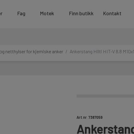
r
Fag
Motek
Finn butikk
Kontakt
og netthylser for kjemiske anker
Ankerstang Hilti HIT-V 8.8 M10x
Art.nr. 7387059
Ankerstang 