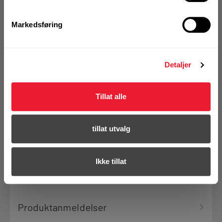
Markedsføring
Denne varen finnes ikke lenger i
vårt sortiment
Detaljer
Tillat alle
Se erstatningsprodukt
tillat utvalg
Se hele sortimentet
Ikke tillat
Produktanmeldelser