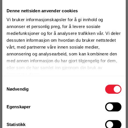
Motek
UTGÅTT VARE
Elforsinket ankerstang for
Denne nettsiden anvender cookies
bruk med alle Hilti HIT kjemiske anker
Vi bruker informasjonskapsler for å gi innhold og
0
Skriv en
annonser et personlig preg, for å levere sosiale
Produktanmeldelser
anmeldelse
Finn butikk
mediefunksjoner og for å analysere trafikken vår. Vi deler
dessuten informasjon om hvordan du bruker nettstedet
Kontakt og åpningstider
BRUKSOMRÅDER
vårt, med partnerne våre innen sosiale medier,
Hilti ankerstenger, passer alle Hilti HIT kjemiske
annonsering og analysearbeid, som kan kombinere den
anker
med annen informasjon du har gjort tilgjengelig for dem,
Kontakt
Produktivitet: Bruk av en optimal lengde og diameter
eller som de har samlet inn gjennom din bruk av
Fra rådgivning til sporing av ordre
av stangen sparer tid og penger
tjenestene deres.
Universal Løsning: Forenkler lagring av gjengestenger
Samtykkevalg
ved å gjøre det mulig å bruke samme gjengestang for
Nødvendig
Kampanjer
flere applikasjoner
Kvalitetsprodukter til ekstra gode priser
Mer info
Egenskaper
Produktnyheter
Statistikk
Siste nytt om dine favorittprodukter
Utgått produkt