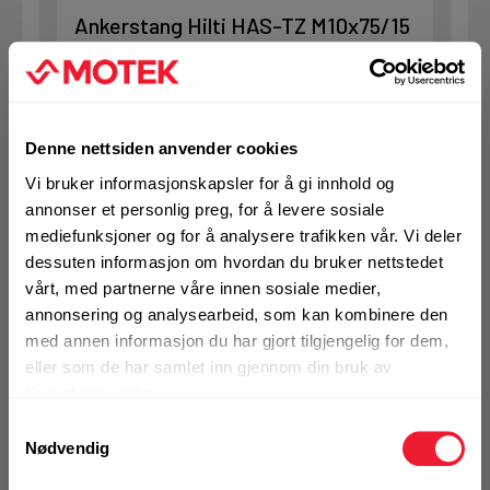
Ankerstang Hilti HAS-TZ M10x75/15
Ikke på nettlager - forventet sendingsklare
13.08.2026 (usikker dato)
1 Pakke a 10 Stk
Alternativ pakning
Denne nettsiden anvender cookies
Vi bruker informasjonskapsler for å gi innhold og
annonser et personlig preg, for å levere sosiale
mediefunksjoner og for å analysere trafikken vår. Vi deler
KJØP
Logg inn eller
registrer deg for å
dessuten informasjon om hvordan du bruker nettstedet
se din avtalepris
Handleliste
vårt, med partnerne våre innen sosiale medier,
annonsering og analysearbeid, som kan kombinere den
med annen informasjon du har gjort tilgjengelig for dem,
Art.nr. 7308386
eller som de har samlet inn gjennom din bruk av
tjenestene deres.
Ankerstang Hilti HAS-TZ M12x95/50
Samtykkevalg
Ikke på nettlager
Nødvendig
Klikk & Hent i Motek Gol + 1 andre