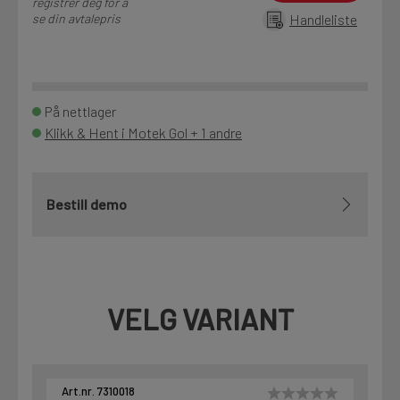
registrer deg for å
se din avtalepris
Handleliste
På nettlager
Klikk & Hent i Motek Gol + 1 andre
Bestill demo
VELG VARIANT
Art.nr. 7310018