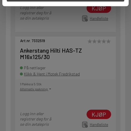
KJØP
Logg inn eller
registrer deg for å
se din avtalepris
Handleliste
Art.nr. 7332519
Ankerstang Hilti HAS-TZ
M16x125/30
På nettlager
Klikk & Hent i Motek Fredrikstad
1 Pakke a 5 Stk
Alternativ pakning
KJØP
Logg inn eller
registrer deg for å
se din avtalepris
Handleliste