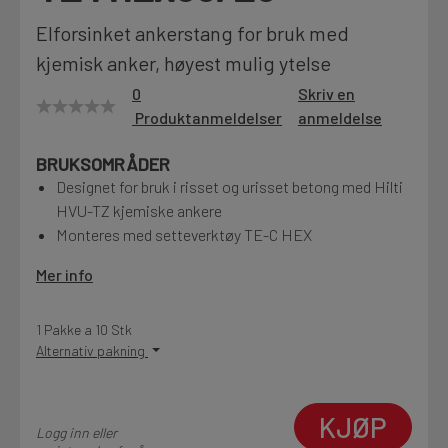
Motek
Elforsinket ankerstang for bruk med
kjemisk anker, høyest mulig ytelse
0
Skriv en
Produktanmeldelser
anmeldelse
Finn butikk
Kontakt og åpningstider
BRUKSOMRÅDER
Designet for bruk i risset og urisset betong med Hilti
HVU-TZ kjemiske ankere
Kontakt
Monteres med setteverktøy TE-C HEX
Fra rådgivning til sporing av ordre
Mer info
Kampanjer
1 Pakke a 10 Stk
Kvalitetsprodukter til ekstra gode priser
Alternativ pakning
Produktnyheter
KJØP
Logg inn eller
Siste nytt om dine favorittprodukter