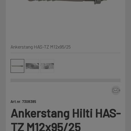
Min Fleet
NYHET
Kjemi, vindsperre og branntetting
Mine henvendelser
Installasjon
Ankerstang HAS-TZ M12x95/25
Annet
Prislister
Firmainformasjon
Tjenester
Prosjekter
Art.nr. 7308385
Ankerstang Hilti HAS-
Fag
LOGG UT
TZ M12x95/25