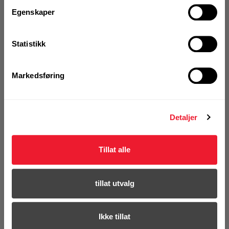
1 Pakke a 10 Stk
Egenskaper
Alternativ pakning
Statistikk
KJØP
Logg inn eller
registrer deg for å
se din avtalepris
Handleliste
Markedsføring
Art.nr. 7308388
Detaljer
Ankerstang Hilti HAS-TZ
M16x105/30
Tillat alle
På nettlager
Klikk & Hent i Motek Fredrikstad
tillat utvalg
1 Pakke a 5 Stk
Alternativ pakning
Ikke tillat