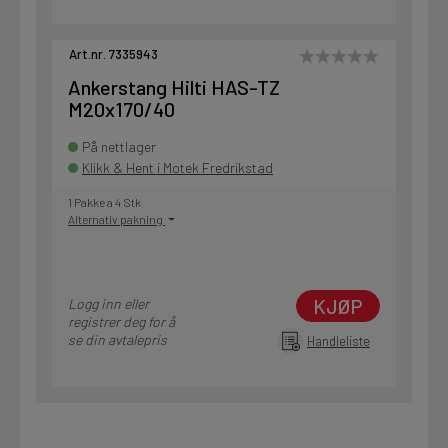
Art.nr. 7335943
Ankerstang Hilti HAS-TZ
M20x170/40
På nettlager
Klikk & Hent i Motek Fredrikstad
1 Pakke a 4 Stk
Alternativ pakning
KJØP
Logg inn eller
registrer deg for å
se din avtalepris
Handleliste