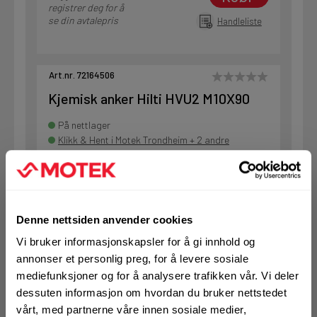
registrer deg for å
se din avtalepris
Handleliste
Art.nr. 72164506
Kjemisk anker Hilti HVU2 M10X90
På nettlager
Klikk & Hent i Motek Trondheim + 2 andre
1 Pakke a 20 Stk
Alternativ pakning
Denne nettsiden anvender cookies
KJØP
Logg inn eller
Vi bruker informasjonskapsler for å gi innhold og
registrer deg for å
annonser et personlig preg, for å levere sosiale
se din avtalepris
Handleliste
mediefunksjoner og for å analysere trafikken vår. Vi deler
dessuten informasjon om hvordan du bruker nettstedet
vårt, med partnerne våre innen sosiale medier,
Art.nr. 72164507