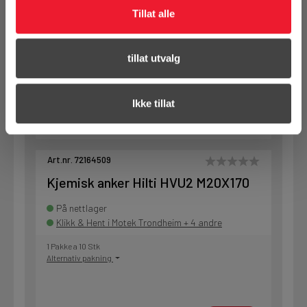
Tillat alle
1 Pakke a 20 Stk
Alternativ pakning
tillat utvalg
KJØP
Logg inn eller
registrer deg for å
Ikke tillat
se din avtalepris
Handleliste
Art.nr. 72164509
Kjemisk anker Hilti HVU2 M20X170
På nettlager
Klikk & Hent i Motek Trondheim + 4 andre
1 Pakke a 10 Stk
Alternativ pakning