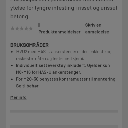
ytelse for tyngre infesting i risset og urisset
Motek
betong.
0
Skriv en
Produktanmeldelser
anmeldelse
Finn butikk
Kontakt og åpningstider
BRUKSOMRÅDER
HVU2 med HAS-U ankerstenger er den enkleste og
raskeste måten og feste med kjemi.
Kontakt
Individuelt setteverktøy inkludert. Gjelder kun
Fra rådgivning til sporing av ordre
M8-M16 for HAS-U ankerstenger.
For M20-30 benyttes kontramutter til montering,
Se tilbehør
Kampanjer
Mer info
Kvalitetsprodukter til ekstra gode priser
Produktnyheter
Siste nytt om dine favorittprodukter