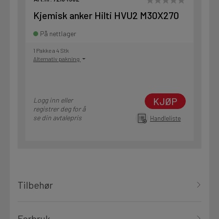
Kjemisk anker Hilti HVU2 M30X270
På nettlager
1 Pakke a 4 Stk
Alternativ pakning
KJØP
Logg inn eller
registrer deg for å
se din avtalepris
Handleliste
Tilbehør
Forbruk