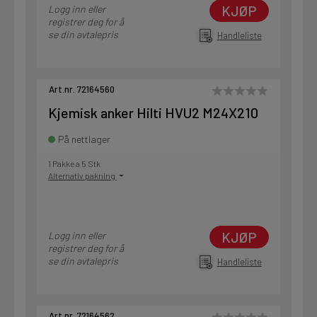
KJØP
Logg inn eller
registrer deg for å
se din avtalepris
Handleliste
Art.nr. 72164560
Kjemisk anker Hilti HVU2 M24X210
På nettlager
1 Pakke a 5 Stk
Alternativ pakning
KJØP
Logg inn eller
registrer deg for å
se din avtalepris
Handleliste
Art.nr. 72164562