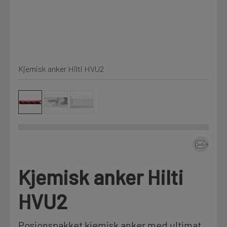
Kjemi, vindsperre og branntetting
Mine henvendelser
Installasjon
Kjemisk anker Hilti HVU2
Prislister
Annet
Firmainformasjon
Tjenester
Prosjekter
Kjemisk anker Hilti
LOGG UT
Fag
HVU2
Posjonspakket kjemisk anker med ultimat