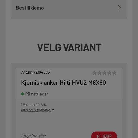
Bestill demo
VELG VARIANT
Art.nr. 72164505
Kjemisk anker Hilti HVU2 M8X80
På nettlager
1 Pakke a 20 Stk
Alternativ pakning
KJØP
Logg inn eller