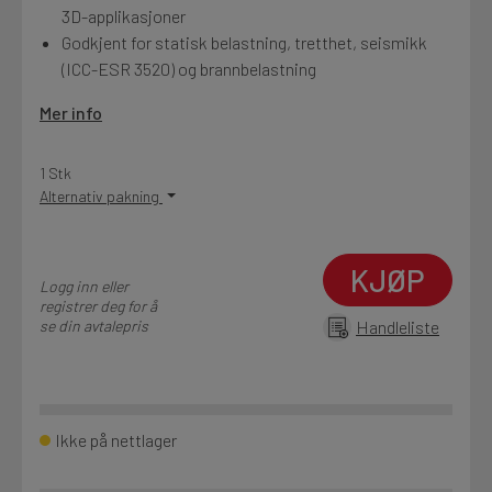
3D-applikasjoner
Godkjent for statisk belastning, tretthet, seismikk
(ICC-ESR 3520) og brannbelastning
Mer info
1 Stk
Alternativ pakning
KJØP
Logg inn eller
registrer deg for å
se din avtalepris
Handleliste
Ikke på nettlager