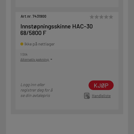
Art.nr. 7431900
Innstøpningsskinne HAC-30
68/5800 F
Ikke på nettlager
1 Stk
Alternativ pakning
KJØP
Logg inn eller
registrer deg for å
se din avtalepris
Handleliste