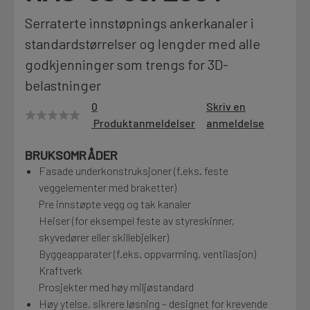
Motek
Serraterte innstøpnings ankerkanaler i
standardstørrelser og lengder med alle
godkjenninger som trengs for 3D-
Finn butikk
belastninger
Kontakt og åpningstider
0
Skriv en
Produktanmeldelser
anmeldelse
Kontakt
BRUKSOMRÅDER
Fra rådgivning til sporing av ordre
Fasade underkonstruksjoner (f.eks. feste
veggelementer med braketter)
Pre innstøpte vegg og tak kanaler
Kampanjer
Heiser (for eksempel feste av styreskinner,
skyvedører eller skillebjelker)
Kvalitetsprodukter til ekstra gode priser
Byggeapparater (f.eks. oppvarming, ventilasjon)
Kraftverk
Prosjekter med høy miljøstandard
Produktnyheter
Høy ytelse, sikrere løsning – designet for krevende
Siste nytt om dine favorittprodukter