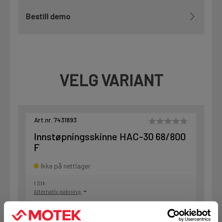
Bestill demo
VELG VARIANT
Art.nr. 7431893
Innstøpningsskinne HAC-30 68/800
F
Ikke på nettlager
1 Stk
Alternativ pakning