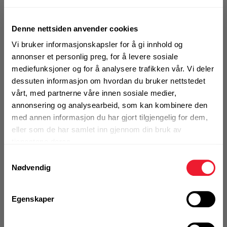
KJØP
Logg inn eller
registrer deg for å
Denne nettsiden anvender cookies
se din avtalepris
Handleliste
Vi bruker informasjonskapsler for å gi innhold og
annonser et personlig preg, for å levere sosiale
mediefunksjoner og for å analysere trafikken vår. Vi deler
Art.nr. 7431894
dessuten informasjon om hvordan du bruker nettstedet
Innstøpningsskinne HAC-30
vårt, med partnerne våre innen sosiale medier,
68/1050 F
annonsering og analysearbeid, som kan kombinere den
Ikke på nettlager
med annen informasjon du har gjort tilgjengelig for dem,
eller som de har samlet inn gjennom din bruk av
1 Stk
tjenestene deres.
Alternativ pakning
Samtykkevalg
Nødvendig
KJØP
Logg inn eller
registrer deg for å
Egenskaper
se din avtalepris
Handleliste