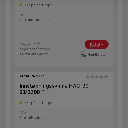
Ikke på nettlager
1 Stk
Alternativ pakning
KJØP
Logg inn eller
registrer deg for å
se din avtalepris
Handleliste
Art.nr. 7431897
Innstøpningsskinne HAC-30
68/2300 F
Ikke på nettlager
1 Stk
Alternativ pakning