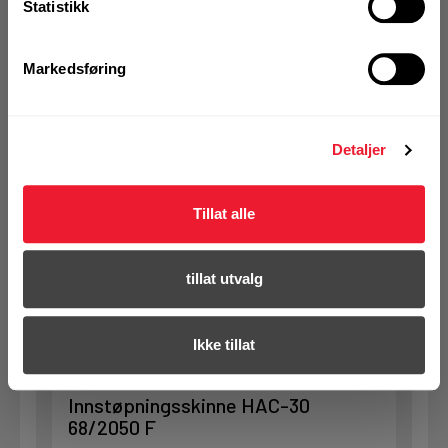
Statistikk
Art.nr. 72025327
Innstøpningsskinne HAC-30
Markedsføring
68/1550 F
Ikke på nettlager
Detaljer
1 Stk
Alternativ pakning
Tillat alle
KJØP
Logg inn eller
registrer deg for å
tillat utvalg
se din avtalepris
Handleliste
Ikke tillat
Art.nr. 72025328
Innstøpningsskinne HAC-30
68/2050 F