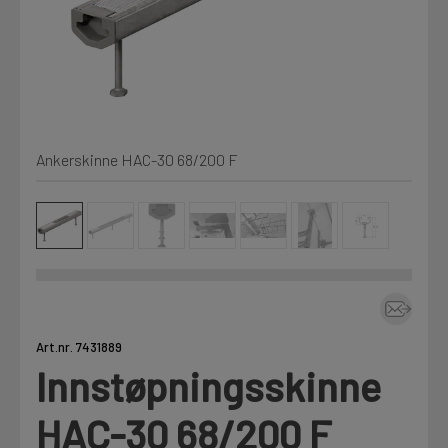
Min Fleet
NYHET
Kjemi, vindsperre og branntetting
Mine henvendelser
Installasjon
Ankerskinne HAC-30 68/200 F
Annet
Prislister
Firmainformasjon
Tjenester
Prosjekter
Art.nr. 7431889
Innstøpningsskinne
Fag
LOGG UT
HAC-30 68/200 F