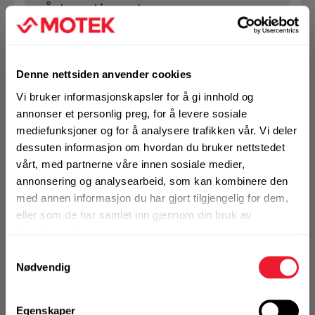
vårt sortiment
Denne nettsiden anvender cookies
Se hele sortimentet
Vi bruker informasjonskapsler for å gi innhold og
annonser et personlig preg, for å levere sosiale
mediefunksjoner og for å analysere trafikken vår. Vi deler
dessuten informasjon om hvordan du bruker nettstedet
VELG VARIANT
vårt, med partnerne våre innen sosiale medier,
annonsering og analysearbeid, som kan kombinere den
med annen informasjon du har gjort tilgjengelig for dem,
eller som de har samlet inn gjennom din bruk av
Art.nr. 7387259
tjenestene deres.
Ekspansjonsbolt Hilti HST-HCR
Samtykkevalg
M10X90/10
Nødvendig
På nettlager
Egenskaper