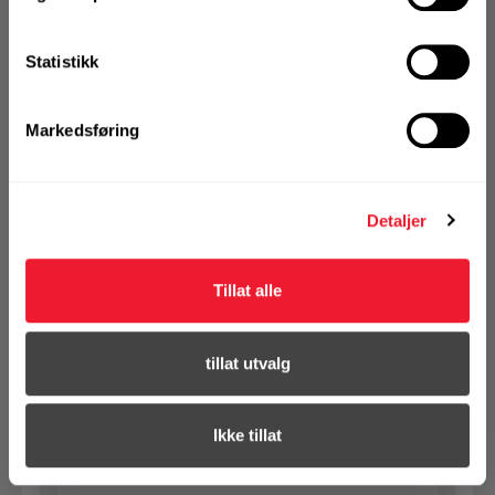
1 Pakke a 50 Stk
Alternativ pakning
Statistikk
KJØP
Logg inn eller
Markedsføring
registrer deg for å
se din avtalepris
Handleliste
Detaljer
Art.nr. 72450903
Ekspansjonsbolt HST2-HCR V3
Tillat alle
M10X130
På nettlager
tillat utvalg
Klikk & Hent i Motek Narvik
1 Pakke a 25 Stk
Alternativ pakning
Ikke tillat