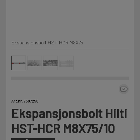
Kjemi, vindsperre og branntetting
Mine henvendelser
Installasjon
Ekspansjonsbolt HST-HCR M8X75
Prislister
Annet
Firmainformasjon
Tjenester
Prosjekter
Art.nr. 7387256
Ekspansjonsbolt Hilti
LOGG UT
Fag
HST-HCR M8X75/10