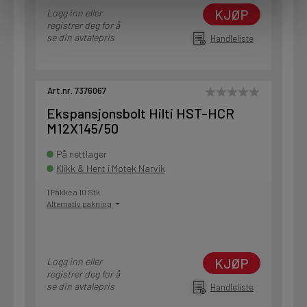
KJØP
Logg inn eller
registrer deg for å
se din avtalepris
Handleliste
Art.nr. 7376067
Ekspansjonsbolt Hilti HST-HCR
M12X145/50
På nettlager
Klikk & Hent i Motek Narvik
1 Pakke a 10 Stk
Alternativ pakning
KJØP
Logg inn eller
registrer deg for å
se din avtalepris
Handleliste