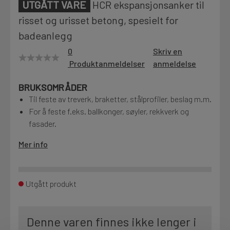
UTGÅTT VARE
HCR ekspansjonsanker til
Motek
risset og urisset betong, spesielt for
badeanlegg
0
Skriv en
Finn butikk
Produktanmeldelser
anmeldelse
Kontakt og åpningstider
BRUKSOMRÅDER
Til feste av treverk, braketter, stålprofiler, beslag m.m.
For å feste f.eks. ballkonger, søyler, rekkverk og
Kontakt
fasader.
Fra rådgivning til sporing av ordre
Mer info
Kampanjer
Kvalitetsprodukter til ekstra gode priser
Utgått produkt
Produktnyheter
Denne varen finnes ikke lenger i
Siste nytt om dine favorittprodukter