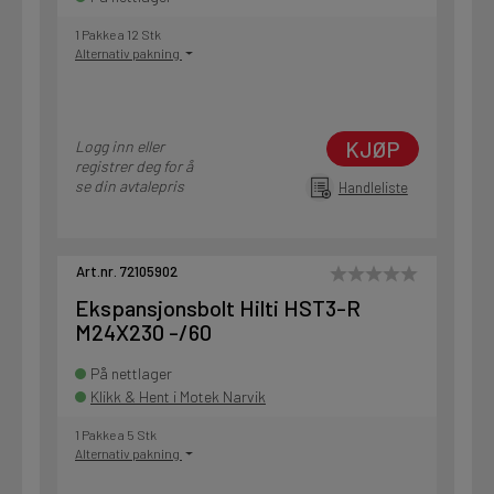
1 Pakke a 12 Stk
Alternativ pakning
KJØP
Logg inn eller
registrer deg for å
se din avtalepris
Handleliste
Art.nr. 72105902
Ekspansjonsbolt Hilti HST3-R
M24X230 -/60
På nettlager
Klikk & Hent i Motek Narvik
1 Pakke a 5 Stk
Alternativ pakning