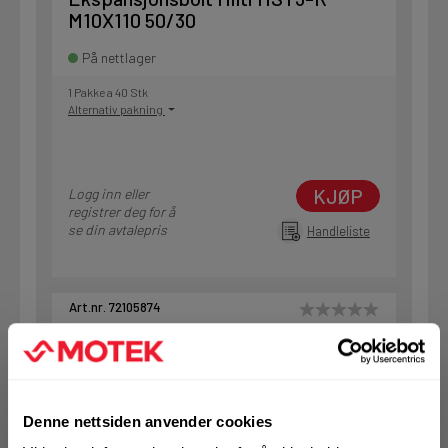
M10X110 50/30
På nettlager
1 Pakke a 40 Stk
Alternativ pakning
KJØP
Logg inn eller
registrer deg for å
se din avtalepris
Handleliste
Art.nr. 72105874
Ekspansjonsbolt Hilti HST3-R
M12X185 110/90
På nettlager
Denne nettsiden anvender cookies
1 Pakke a 25 Stk