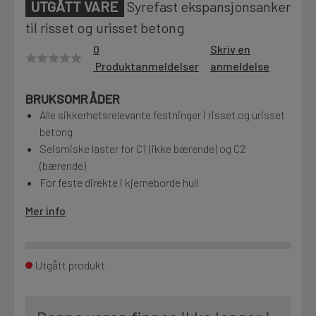
UTGÅTT VARE
Syrefast ekspansjonsanker
Motek
til risset og urisset betong
0
Skriv en
Produktanmeldelser
anmeldelse
Finn butikk
BRUKSOMRÅDER
Kontakt og åpningstider
Alle sikkerhetsrelevante festninger i risset og urisset
betong
Seismiske laster for C1 (ikke bærende) og C2
Kontakt
(bærende)
Fra rådgivning til sporing av ordre
For feste direkte i kjerneborde hull
Mer info
Kampanjer
Kvalitetsprodukter til ekstra gode priser
Utgått produkt
Produktnyheter
Siste nytt om dine favorittprodukter