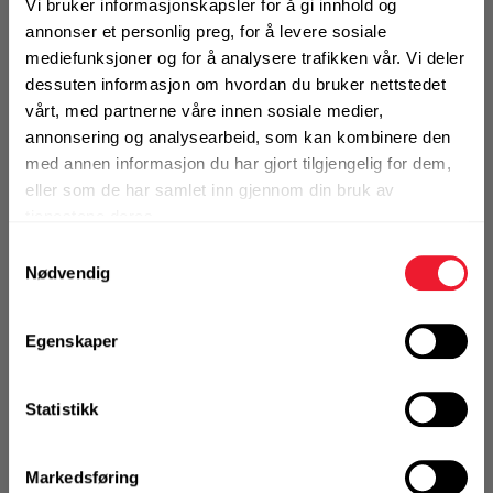
Alternativ pakning
Vi bruker informasjonskapsler for å gi innhold og
annonser et personlig preg, for å levere sosiale
mediefunksjoner og for å analysere trafikken vår. Vi deler
dessuten informasjon om hvordan du bruker nettstedet
KJØP
Logg inn eller
vårt, med partnerne våre innen sosiale medier,
registrer deg for å
se din avtalepris
Handleliste
annonsering og analysearbeid, som kan kombinere den
med annen informasjon du har gjort tilgjengelig for dem,
eller som de har samlet inn gjennom din bruk av
tjenestene deres.
Art.nr. 72105875
Samtykkevalg
Ekspansjonsbolt Hilti HST3-R
Nødvendig
M12X215 140/12
Ikke på nettlager
Egenskaper
1 Pakke a 25 Stk
Alternativ pakning
Statistikk
KJØP
Logg inn eller
Markedsføring
registrer deg for å