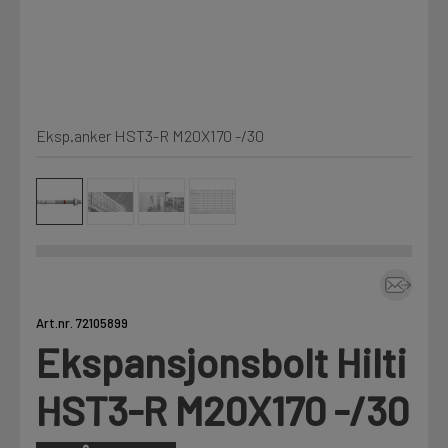
Kjemi, vindsperre og branntetting
Mine henvendelser
Installasjon
Eksp.anker HST3-R M20X170 -/30
Prislister
Annet
Firmainformasjon
Tjenester
Prosjekter
Art.nr. 72105899
Ekspansjonsbolt Hilti
LOGG UT
Fag
HST3-R M20X170 -/30