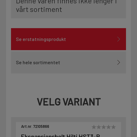
Denne varen finnes ikke lenger i
vårt sortiment
Se erstatningsprodukt
Se hele sortimentet
VELG VARIANT
Art.nr. 72105866
Ekspansjonsbolt Hilti HST3-R