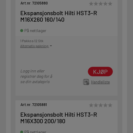
Art.nr. 72105880
Ekspansjonsbolt Hilti HST3-R
M16X260 160/140
På nettlager
1 Pakke a 12 Stk
Alternativ pakning
KJØP
Logg inn eller
registrer deg for å
se din avtalepris
Handleliste
Art.nr. 72105881
Ekspansjonsbolt Hilti HST3-R
M16X300 200/180
På nettlager