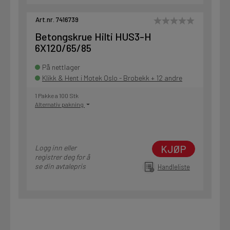
Art.nr. 7416739
Betongskrue Hilti HUS3-H
6X120/65/85
På nettlager
Klikk & Hent i Motek Oslo - Brobekk + 12 andre
1 Pakke a 100 Stk
Alternativ pakning
KJØP
Logg inn eller
registrer deg for å
se din avtalepris
Handleliste