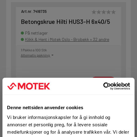
Art.nr. 7416735
Betongskrue Hilti HUS3-H 6x40/5
På nettlager
Klikk & Hent i Motek Oslo - Brobekk + 32 andre
1 Pakke a 100 Stk
Alternativ pakning
KJØP
Logg inn eller
registrer deg for å
se din avtalepris
Handleliste
Denne nettsiden anvender cookies
Art.nr. 7428664
Vi bruker informasjonskapsler for å gi innhold og
annonser et personlig preg, for å levere sosiale
Betongskrue Hilti HUS-H 6X40/5
bøtte
mediefunksjoner og for å analysere trafikken vår. Vi deler