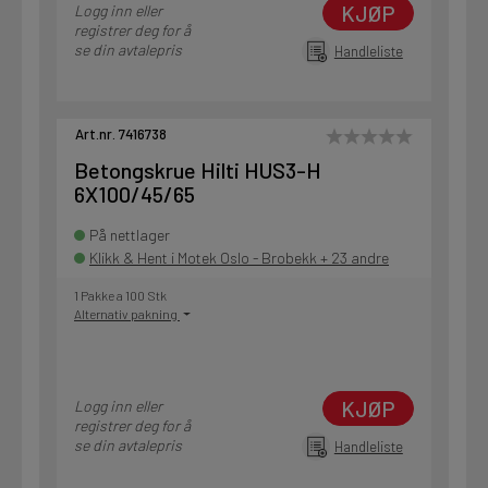
KJØP
Logg inn eller
registrer deg for å
se din avtalepris
Handleliste
Art.nr. 7416738
Betongskrue Hilti HUS3-H
6X100/45/65
På nettlager
Klikk & Hent i Motek Oslo - Brobekk + 23 andre
1 Pakke a 100 Stk
Alternativ pakning
KJØP
Logg inn eller
registrer deg for å
se din avtalepris
Handleliste