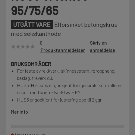
95/75/65
Motek
UTGÅTT VARE
Elforsinket betongskrue
med sekskanthode
Finn butikk
0
Skriv en
Kontakt og åpningstider
Produktanmeldelser
anmeldelse
BRUKSOMRÅDER
Kontakt
For feste av rekkverk, skinnesystem, røroppheng,
Fra rådgivning til sporing av ordre
beslag, treverk o.l.
HUS3-H el.sink er godkjent for gjenbruk, kontrolleres
enkelt med kontrollverktøy HRG
Kampanjer
HUS3 er godkjent for justering opp til 2 ggr
Kvalitetsprodukter til ekstra gode priser
Mer info
Produktnyheter
Siste nytt om dine favorittprodukter
Utgått produkt