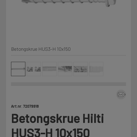
Min Fleet
NYHET
Kjemi, vindsperre og branntetting
Mine henvendelser
Installasjon
Betongskrue HUS3-H 10x150
Annet
Prislister
Firmainformasjon
Tjenester
Prosjekter
Art.nr. 72079918
Betongskrue Hilti
Fag
LOGG UT
HUS3-H 10x150