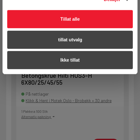
Alternativ pakning
Tillat alle
KJØP
Logg inn eller
registrer deg for å
tillat utvalg
se din avtalepris
Handleliste
Ikke tillat
Art.nr. 7416737
Betongskrue Hilti HUS3-H
6X80/25/45/55
På nettlager
Klikk & Hent i Motek Oslo - Brobekk + 30 andre
1 Pakke a 100 Stk
Alternativ pakning