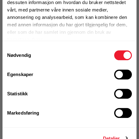
dessuten informasjon om hvordan du bruker nettstedet
På nettlager
vårt, med partnerne våre innen sosiale medier,
Klikk & Hent i Motek Oslo - Brobekk + 20 andre
annonsering og analysearbeid, som kan kombinere den
med annen informasjon du har gjort tilgjengelig for dem,
1 Pakke a 500 Stk
Alternativ pakning
eller som de har samlet inn gjennom din bruk av
tjenestene deres.
Samtykkevalg
Nødvendig
KJØP
Logg inn eller
registrer deg for å
se din avtalepris
Handleliste
Egenskaper
Art.nr. 7416736
Statistikk
Betongskrue Hilti HUS3-H
6X60/5/25
Markedsføring
På nettlager
Klikk & Hent i Motek Oslo - Brobekk + 30 andre
1 Pakke a 100 Stk
Detaljer