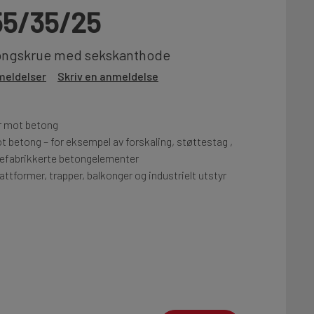
55/35/25
tongskrue med sekskanthode
meldelser
Skriv en anmeldelse
r mot betong
ot betong – for eksempel av forskaling, støttestag ,
refabrikkerte betongelementer
attformer, trapper, balkonger og industrielt utstyr