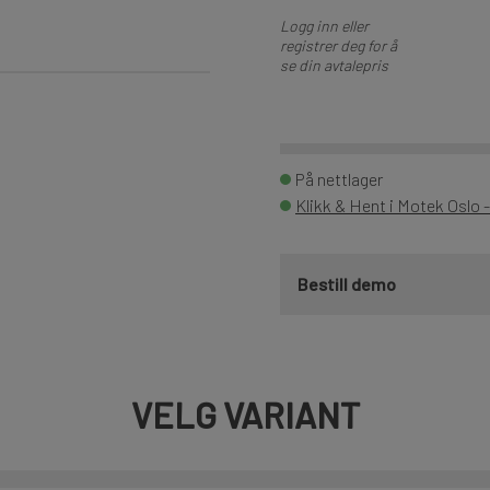
Logg inn eller
registrer deg for å
se din avtalepris
På nettlager
Klikk & Hent i Motek Oslo 
Bestill demo
VELG VARIANT