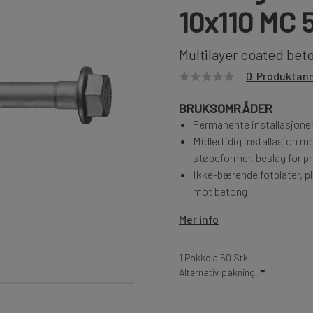
10x110 MC 
Multilayer coated be
0 Produktan
BRUKSOMRÅDER
Permanente installasjone
Midlertidig installasjon m
støpeformer, beslag for p
Ikke-bærende fotplater, pl
mot betong
Mer info
1 Pakke a 50 Stk
Alternativ pakning