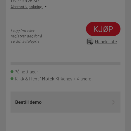
1 Pakke a 25 Stk
Alternativ pakning
KJØP
Logg inn eller
registrer deg for å
se din avtalepris
Handleliste
På nettlager
Klikk & Hent i Motek Kirkenes + 4 andre
Bestill demo