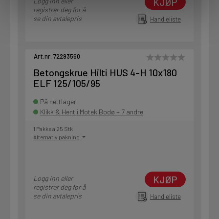
KJØP
Logg inn eller
registrer deg for å
se din avtalepris
Handleliste
Art.nr. 72293560
Betongskrue Hilti HUS 4-H 10x180
ELF 125/105/95
På nettlager
Klikk & Hent i Motek Bodø + 7 andre
1 Pakke a 25 Stk
Alternativ pakning
KJØP
Logg inn eller
registrer deg for å
se din avtalepris
Handleliste