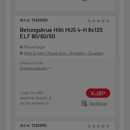
Art.nr. 72293550
Betongskrue Hilti HUS 4-H 8x120
ELF 80/60/50
På nettlager
Klikk & Hent i Motek Oslo - Brobekk + 33 andre
1 Pakke a 50 Stk
Alternativ pakning
KJØP
Logg inn eller
registrer deg for å
se din avtalepris
Handleliste
Art.nr. 72293551