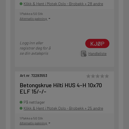
Klikk & Hent i Motek Oslo - Brobekk + 28 andre
1 Pakke a 50 Stk
Alternativ pakning
KJØP
Logg inn eller
registrer deg for å
se din avtalepris
Handleliste
Art.nr. 72293553
Betongskrue Hilti HUS 4-H 10x70
ELF 15/-/-
På nettlager
Klikk & Hent i Motek Oslo - Brobekk + 25 andre
1 Pakke a 50 Stk
Alternativ pakning