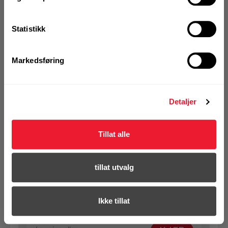
Alternativ pakning
Statistikk
KJØP
Logg inn eller
registrer deg for å
Markedsføring
se din avtalepris
Handleliste
Detaljer
Art.nr. 72293559
Betongskrue Hilti HUS 4-H 10x150
ELF 95/75/65
Tillat alle
På nettlager
Klikk & Hent i Motek Oslo - Brobekk + 28 andre
tillat utvalg
1 Pakke a 50 Stk
Alternativ pakning
Ikke tillat