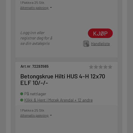
1 Pakke a 25 Stk
Alternativ pakning
KJØP
Logg inn eller
registrer deg for å
se din avtalepris
Handleliste
Art.nr. 72293565
Betongskrue Hilti HUS 4-H 12x70
ELF 10/-/-
På nettlager
Klikk & Hent i Motek Arendal + 12 andre
1 Pakke a 25 Stk
Alternativ pakning