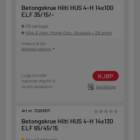
Betongskrue Hilti HUS 4-H 14x100
ELF 35/15/-
På nettlager
Klikk & Hent i Motek Oslo - Brobekk + 28 andre
1 Pakke a 16 Stk
Alternativ pakning
KJØP
Logg inn eller
registrer deg for å
se din avtalepris
Handleliste
Art.nr. 72293571
Betongskrue Hilti HUS 4-H 14x130
ELF 65/45/15
Ikke på nettlager