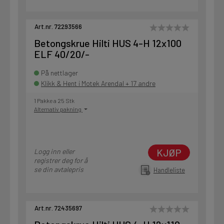
Art.nr. 72293566
Betongskrue Hilti HUS 4-H 12x100
ELF 40/20/-
På nettlager
Klikk & Hent i Motek Arendal + 17 andre
1 Pakke a 25 Stk
Alternativ pakning
KJØP
Logg inn eller
registrer deg for å
se din avtalepris
Handleliste
Art.nr. 72435697