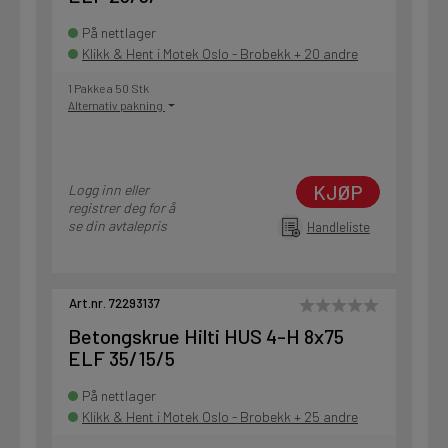
På nettlager
Klikk & Hent i Motek Oslo - Brobekk + 20 andre
1 Pakke a 50 Stk
Alternativ pakning
KJØP
Logg inn eller
registrer deg for å
se din avtalepris
Handleliste
Art.nr. 72293137
Betongskrue Hilti HUS 4-H 8x75
ELF 35/15/5
På nettlager
Klikk & Hent i Motek Oslo - Brobekk + 25 andre