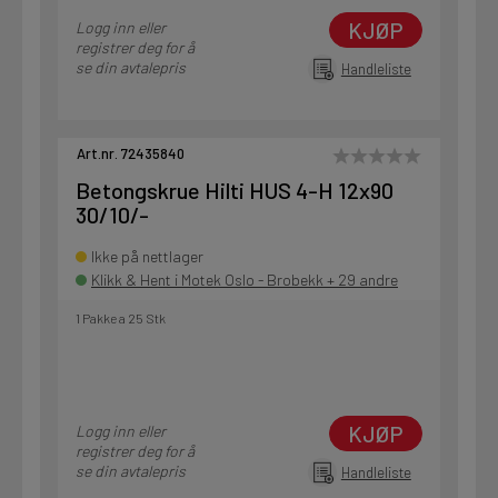
KJØP
Logg inn eller
registrer deg for å
se din avtalepris
Handleliste
Art.nr. 72435840
Betongskrue Hilti HUS 4-H 12x90
30/10/-
Ikke på nettlager
Klikk & Hent i Motek Oslo - Brobekk + 29 andre
1 Pakke a 25 Stk
KJØP
Logg inn eller
registrer deg for å
se din avtalepris
Handleliste