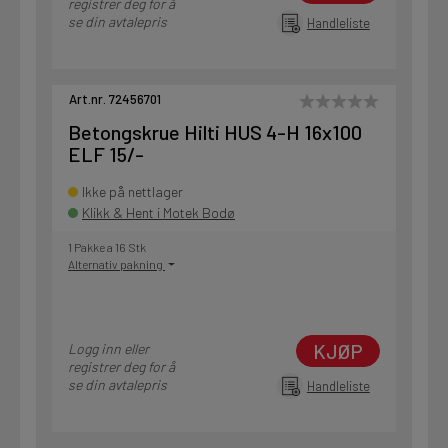
registrer deg for å
se din avtalepris
Handleliste
Art.nr. 72456701
Betongskrue Hilti HUS 4-H 16x100
ELF 15/-
Ikke på nettlager
Klikk & Hent i Motek Bodø
1 Pakke a 16 Stk
Alternativ pakning
KJØP
Logg inn eller
registrer deg for å
se din avtalepris
Handleliste