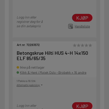
KJØP
Logg inn eller
registrer deg for å
se din avtalepris
Handleliste
Art.nr. 72293572
Betongskrue Hilti HUS 4-H 14x150
ELF 85/65/35
Ikke på nettlager
Klikk & Hent i Motek Oslo - Brobekk + 16 andre
1 Pakke a 16 Stk
Alternativ pakning
KJØP
Logg inn eller