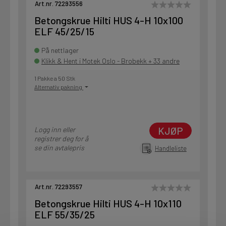
Art.nr. 72293556
Betongskrue Hilti HUS 4-H 10x100
ELF 45/25/15
På nettlager
Klikk & Hent i Motek Oslo - Brobekk + 33 andre
1 Pakke a 50 Stk
Alternativ pakning
KJØP
Logg inn eller
registrer deg for å
se din avtalepris
Handleliste
Art.nr. 72293557
Betongskrue Hilti HUS 4-H 10x110
ELF 55/35/25