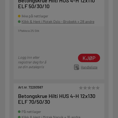
Betongskrue Hilti HUS 4-H 12x110
ELF 50/30/10
Ikke på nettlager
Klikk & Hent i Motek Oslo - Brobekk + 28 andre
1 Pakke a 25 Stk
KJØP
Logg inn eller
registrer deg for å
se din avtalepris
Handleliste
Art.nr. 72293567
Betongskrue Hilti HUS 4-H 12x130
ELF 70/50/30
På nettlager
Klikk & Hent i Motek Narvik + 16 andre