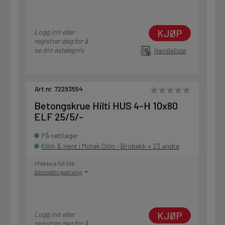
KJØP
Logg inn eller
registrer deg for å
se din avtalepris
Handleliste
Art.nr. 72293554
Betongskrue Hilti HUS 4-H 10x80
ELF 25/5/-
På nettlager
Klikk & Hent i Motek Oslo - Brobekk + 23 andre
1 Pakke a 50 Stk
Alternativ pakning
KJØP
Logg inn eller
registrer deg for å