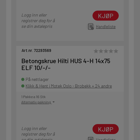
KJØP
Logg inn eller
registrer deg for å
se din avtalepris
Handleliste
Art.nr. 72293569
Betongskrue Hilti HUS 4-H 14x75
ELF 10/-/-
På nettlager
Klikk & Hent i Motek Oslo - Brobekk + 24 andre
1 Pakke a 16 Stk
Alternativ pakning
KJØP
Logg inn eller
registrer deg for å
se din avtalepris
Handleliste