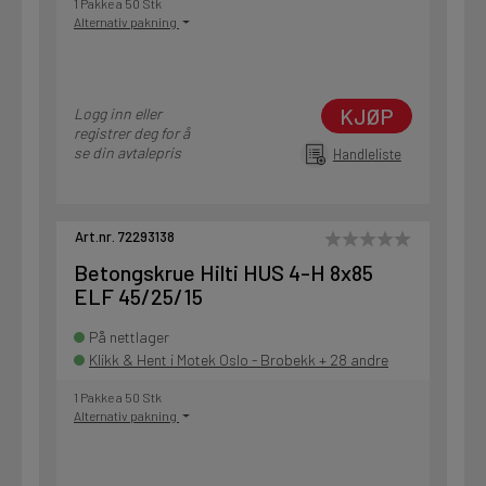
1 Pakke a 50 Stk
Alternativ pakning
KJØP
Logg inn eller
registrer deg for å
se din avtalepris
Handleliste
Art.nr. 72293138
Betongskrue Hilti HUS 4-H 8x85
ELF 45/25/15
På nettlager
Klikk & Hent i Motek Oslo - Brobekk + 28 andre
1 Pakke a 50 Stk
Alternativ pakning