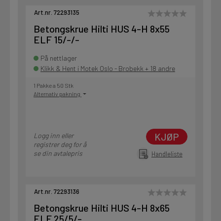
Art.nr. 72293135
Betongskrue Hilti HUS 4-H 8x55
ELF 15/-/-
På nettlager
Klikk & Hent i Motek Oslo - Brobekk + 18 andre
1 Pakke a 50 Stk
Alternativ pakning
KJØP
Logg inn eller
registrer deg for å
se din avtalepris
Handleliste
Art.nr. 72293136
Betongskrue Hilti HUS 4-H 8x65
ELF 25/5/-