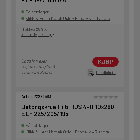
ELF 185/165/155
På nettlager
Klikk & Hent i Motek Oslo - Brobekk + 11 andre
1 Pakke a 25 Stk
Alternativ pakning
KJØP
Logg inn eller
registrer deg for å
se din avtalepris
Handleliste
Art.nr. 72293563
Betongskrue Hilti HUS 4-H 10x280
ELF 225/205/195
På nettlager
Klikk & Hent i Motek Oslo - Brobekk + 7 andre