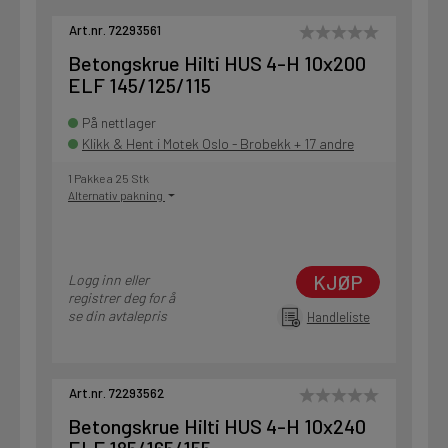
Art.nr. 72293561
Betongskrue Hilti HUS 4-H 10x200
ELF 145/125/115
På nettlager
Klikk & Hent i Motek Oslo - Brobekk + 17 andre
1 Pakke a 25 Stk
Alternativ pakning
KJØP
Logg inn eller
registrer deg for å
se din avtalepris
Handleliste
Art.nr. 72293562
Betongskrue Hilti HUS 4-H 10x240