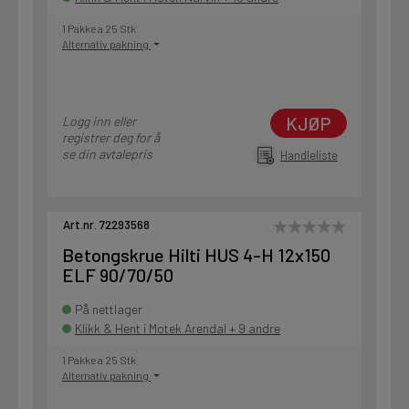
1 Pakke a 25 Stk
Alternativ pakning
KJØP
Logg inn eller
registrer deg for å
se din avtalepris
Handleliste
Art.nr. 72293568
Betongskrue Hilti HUS 4-H 12x150
ELF 90/70/50
På nettlager
Klikk & Hent i Motek Arendal + 9 andre
1 Pakke a 25 Stk
Alternativ pakning