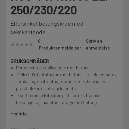
250/230/220
Motek
Elforsinket betongskrue med
sekskanthode
Finn butikk
0
Skriv en
Kontakt og åpningstider
Produktanmeldelser
anmeldelse
BRUKSOMRÅDER
Kontakt
Permanente installasjoner mot betong
Fra rådgivning til sporing av ordre
Midlertidig installasjon mot betong – for eksempel av
forskaling, støttestag , støpeformer, beslag for
prefabrikkerte betongelementer
Kampanjer
Ikke-bærende fotplater, plattformer, trapper,
Kvalitetsprodukter til ekstra gode priser
balkonger og industrielt utstyr mot betong
Mer info
Produktnyheter
Siste nytt om dine favorittprodukter