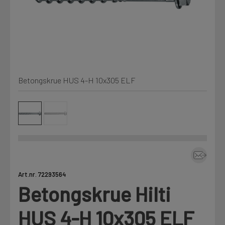
Min Fleet
NYHET
Kjemi, vindsperre og branntetting
Mine henvendelser
Installasjon
Betongskrue HUS 4-H 10x305 ELF
Annet
Prislister
Firmainformasjon
Tjenester
Prosjekter
Art.nr. 72293564
Betongskrue Hilti
Fag
LOGG UT
HUS 4-H 10x305 ELF