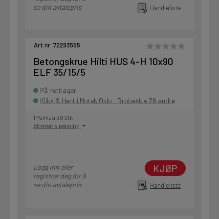
se din avtalepris
Handleliste
Art.nr. 72293555
Betongskrue Hilti HUS 4-H 10x90
ELF 35/15/5
På nettlager
Klikk & Hent i Motek Oslo - Brobekk + 26 andre
1 Pakke a 50 Stk
Alternativ pakning
KJØP
Logg inn eller
registrer deg for å
se din avtalepris
Handleliste