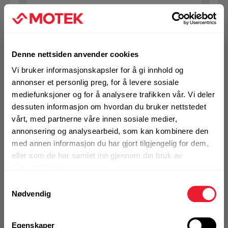
På nettlager
Klikk & Hent i Motek Oslo - Brobekk + 32 andre
1 Pakke a 50 Stk
Alternativ pakning
Denne nettsiden anvender cookies
Vi bruker informasjonskapsler for å gi innhold og
annonser et personlig preg, for å levere sosiale
KJØP
Logg inn eller
mediefunksjoner og for å analysere trafikken vår. Vi deler
registrer deg for å
se din avtalepris
Handleliste
dessuten informasjon om hvordan du bruker nettstedet
vårt, med partnerne våre innen sosiale medier,
annonsering og analysearbeid, som kan kombinere den
med annen informasjon du har gjort tilgjengelig for dem,
Art.nr. 72293558
eller som de har samlet inn gjennom din bruk av
Betongskrue Hilti HUS 4-H 10x130
tjenestene deres.
ELF 75/55/45
Samtykkevalg
På nettlager
Nødvendig
Klikk & Hent i Motek Oslo - Brobekk + 24 andre
1 Pakke a 50 Stk
Egenskaper