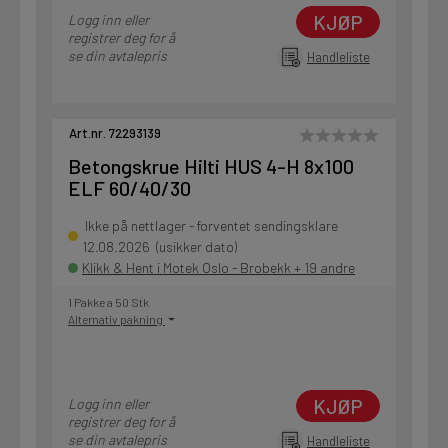
KJØP
Logg inn eller
registrer deg for å
se din avtalepris
Handleliste
Art.nr. 72293139
Betongskrue Hilti HUS 4-H 8x100
ELF 60/40/30
Ikke på nettlager - forventet sendingsklare
12.08.2026 (usikker dato)
Klikk & Hent i Motek Oslo - Brobekk + 19 andre
1 Pakke a 50 Stk
Alternativ pakning
KJØP
Logg inn eller
registrer deg for å
se din avtalepris
Handleliste