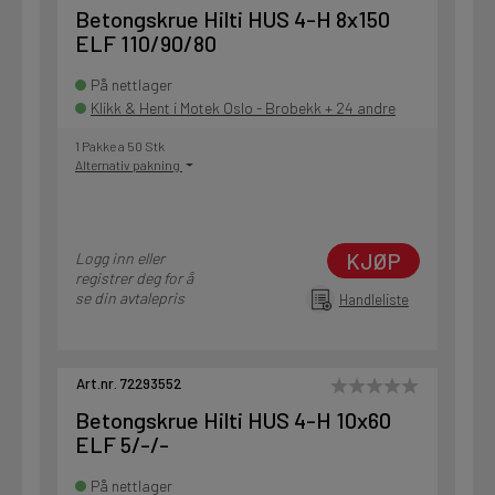
Betongskrue Hilti HUS 4-H 8x150
ELF 110/90/80
På nettlager
Klikk & Hent i Motek Oslo - Brobekk + 24 andre
1 Pakke a 50 Stk
Alternativ pakning
KJØP
Logg inn eller
registrer deg for å
se din avtalepris
Handleliste
Art.nr. 72293552
Betongskrue Hilti HUS 4-H 10x60
ELF 5/-/-
På nettlager