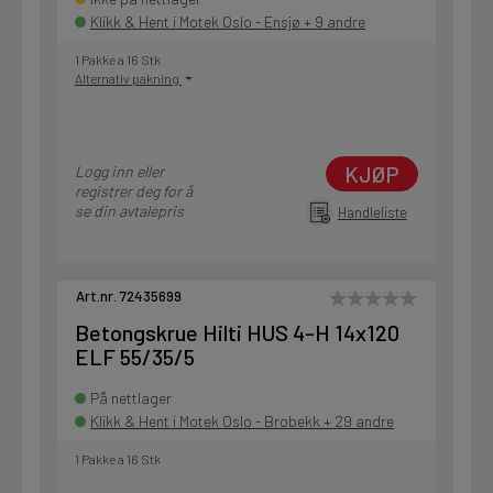
Klikk & Hent i Motek Oslo - Ensjø + 9 andre
1 Pakke a 16 Stk
Alternativ pakning
KJØP
Logg inn eller
registrer deg for å
se din avtalepris
Handleliste
Art.nr. 72435699
Betongskrue Hilti HUS 4-H 14x120
ELF 55/35/5
På nettlager
Klikk & Hent i Motek Oslo - Brobekk + 29 andre
1 Pakke a 16 Stk