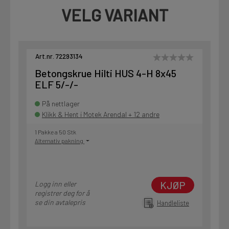
VELG VARIANT
Art.nr. 72293134
Betongskrue Hilti HUS 4-H 8x45
ELF 5/-/-
På nettlager
Klikk & Hent i Motek Arendal + 12 andre
1 Pakke a 50 Stk
Alternativ pakning
KJØP
Logg inn eller
registrer deg for å
se din avtalepris
Handleliste