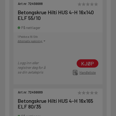
Art.nr. 72456688
Betongskrue Hilti HUS 4-H 16x140
ELF 55/10
På nettlager
1 Pakke a 16 Stk
Alternativ pakning
KJØP
Logg inn eller
registrer deg for å
se din avtalepris
Handleliste
Art.nr. 72456689
Betongskrue Hilti HUS 4-H 16x165
ELF 80/35