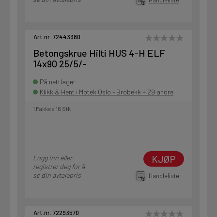
Art.nr. 72443380
Betongskrue Hilti HUS 4-H ELF
14x90 25/5/-
På nettlager
Klikk & Hent i Motek Oslo - Brobekk + 29 andre
1 Pakke a 16 Stk
KJØP
Logg inn eller
registrer deg for å
se din avtalepris
Handleliste
Art.nr. 72293570