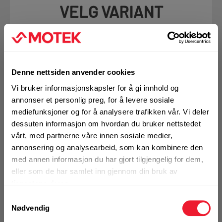
VELG VARIANT
Art.nr. 72293573
Betongskrue Hilti HUS4A
Denne nettsiden anvender cookies
10x120/M12 ELF M12x33
Vi bruker informasjonskapsler for å gi innhold og
På nettlager
annonser et personlig preg, for å levere sosiale
Klikk & Hent i Motek Oslo - Brobekk + 7 andre
mediefunksjoner og for å analysere trafikken vår. Vi deler
dessuten informasjon om hvordan du bruker nettstedet
1 Pakke a 25 Stk
Alternativ pakning
vårt, med partnerne våre innen sosiale medier,
annonsering og analysearbeid, som kan kombinere den
med annen informasjon du har gjort tilgjengelig for dem,
eller som de har samlet inn gjennom din bruk av
KJØP
Logg inn eller
tjenestene deres.
registrer deg for å
se din avtalepris
Handleliste
Samtykkevalg
Nødvendig