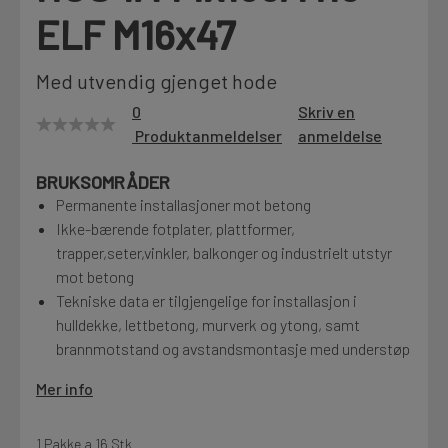
ELF M16x47
Motek
Med utvendig gjenget hode
0
Skriv en
Finn butikk
Produktanmeldelser
anmeldelse
Kontakt og åpningstider
BRUKSOMRÅDER
Permanente installasjoner mot betong
Kontakt
Ikke-bærende fotplater, plattformer,
Fra rådgivning til sporing av ordre
trapper,seter,vinkler, balkonger og industrielt utstyr
mot betong
Tekniske data er tilgjengelige for installasjon i
Kampanjer
hulldekke, lettbetong, murverk og ytong, samt
Kvalitetsprodukter til ekstra gode priser
brannmotstand og avstandsmontasje med understøp
Mer info
Produktnyheter
Siste nytt om dine favorittprodukter
1 Pakke a 16 Stk