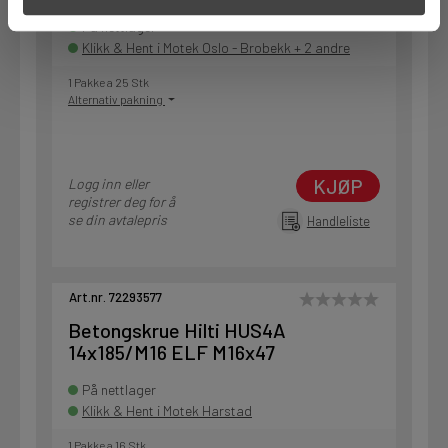
På nettlager
Klikk & Hent i Motek Oslo - Brobekk + 2 andre
1 Pakke a 25 Stk
Alternativ pakning
KJØP
Logg inn eller
registrer deg for å
se din avtalepris
Handleliste
Art.nr. 72293577
Betongskrue Hilti HUS4A
14x185/M16 ELF M16x47
På nettlager
Klikk & Hent i Motek Harstad
1 Pakke a 16 Stk