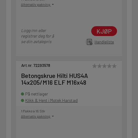
Alternativ pakning
KJØP
Logg inn eller
registrer deg for å
se din avtalepris
Handleliste
Art.nr. 72293578
Betongskrue Hilti HUS4A
14x205/M16 ELF M16x48
På nettlager
Klikk & Hent i Motek Harstad
1 Pakke a 16 Stk
Alternativ pakning