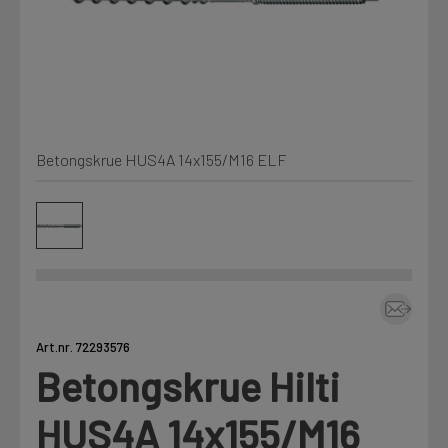
Min Fleet
NYHET
Kjemi, vindsperre og branntetting
Mine henvendelser
Installasjon
Betongskrue HUS4A 14x155/M16 ELF
Annet
Prislister
Firmainformasjon
Tjenester
Prosjekter
Art.nr. 72293576
Betongskrue Hilti
Fag
LOGG UT
HUS4A 14x155/M16