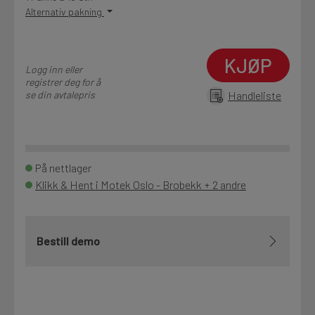
Alternativ pakning
KJØP
Logg inn eller
registrer deg for å
se din avtalepris
Handleliste
På nettlager
Klikk & Hent i Motek Oslo - Brobekk + 2 andre
Bestill demo