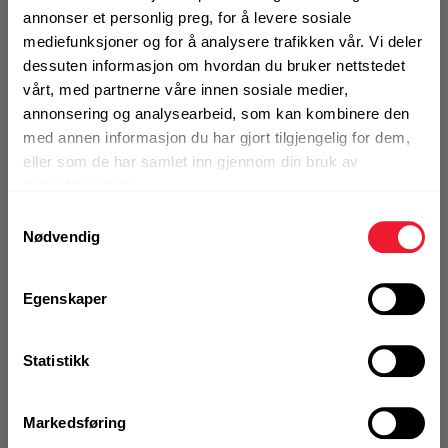
Betongskrue Hilti HUS3-P 6x40/5
annonser et personlig preg, for å levere sosiale
mediefunksjoner og for å analysere trafikken vår. Vi deler
På nettlager
dessuten informasjon om hvordan du bruker nettstedet
Klikk & Hent i Motek Oslo - Brobekk + 34 andre
vårt, med partnerne våre innen sosiale medier,
1 Pakke a 100 Stk
annonsering og analysearbeid, som kan kombinere den
Alternativ pakning
med annen informasjon du har gjort tilgjengelig for dem,
eller som de har samlet inn gjennom din bruk av
tjenestene deres.
KJØP
Logg inn eller
Samtykkevalg
registrer deg for å
Nødvendig
se din avtalepris
Handleliste
Egenskaper
Art.nr. 7428663
Betongskrue Hilti HUS-P 6X40/5
Statistikk
bøtte
På nettlager
Markedsføring
Klikk & Hent i Motek Arendal + 15 andre