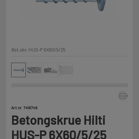
Min Fleet
NYHET
Kjemi, vindsperre og branntetting
Mine henvendelser
Installasjon
Bet.skr. HUS-P 6X60/5/25
Annet
Prislister
Firmainformasjon
Tjenester
Prosjekter
Art.nr. 7416746
Betongskrue Hilti
Fag
LOGG UT
HUS-P 6X60/5/25