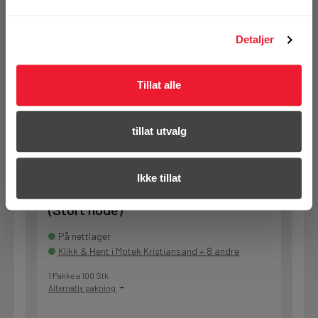
1 Pakke a 500 Stk
Alternativ pakning
Detaljer
Tillat alle
KJØP
Logg inn eller
registrer deg for å
se din avtalepris
Handleliste
tillat utvalg
Art.nr. 72195766
Ikke tillat
Betongskrue Hilti HUS3 PL6 6x60
(Stort hode)
På nettlager
Klikk & Hent i Motek Kristiansand + 8 andre
1 Pakke a 100 Stk
Alternativ pakning