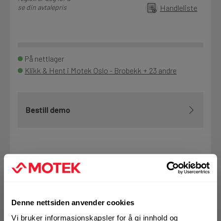
se din avtalepris
Handleliste
På nettlager
Klikk & Hent i Motek Oslo - Brobekk + 23 andre
Bestill demo
VELG VARIANT
Denne nettsiden anvender cookies
Art.nr. 7416745
Vi bruker informasjonskapsler for å gi innhold og