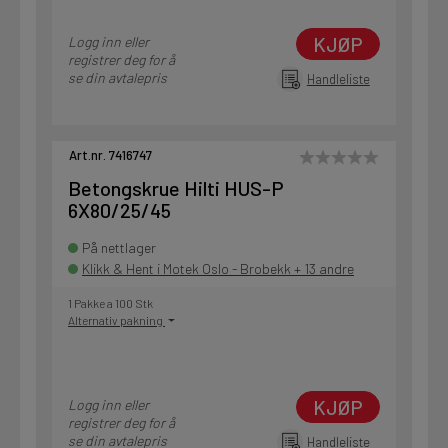
KJØP
Logg inn eller
registrer deg for å
se din avtalepris
Handleliste
Art.nr. 7416747
Betongskrue Hilti HUS-P
6X80/25/45
På nettlager
Klikk & Hent i Motek Oslo - Brobekk + 13 andre
1 Pakke a 100 Stk
Alternativ pakning
KJØP
Logg inn eller
registrer deg for å
se din avtalepris
Handleliste