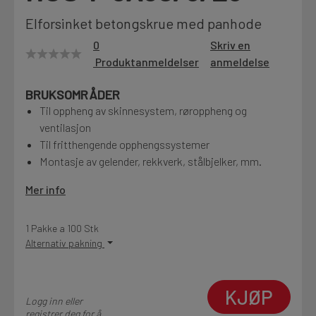
Motek
Elforsinket betongskrue med panhode
0
Skriv en
Produktanmeldelser
anmeldelse
Finn butikk
BRUKSOMRÅDER
Kontakt og åpningstider
Til oppheng av skinnesystem, røroppheng og
ventilasjon
Til fritthengende opphengssystemer
Kontakt
Montasje av gelender, rekkverk, stålbjelker, mm.
Fra rådgivning til sporing av ordre
Mer info
Kampanjer
1 Pakke a 100 Stk
Kvalitetsprodukter til ekstra gode priser
Alternativ pakning
KJØP
Produktnyheter
Logg inn eller
Siste nytt om dine favorittprodukter
registrer deg for å