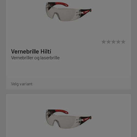
Mine henvendelser
Kjemi, vindsperre og branntetting
Installasjon
Prislister
Annet
Vernebrille Hilti
Vernebriller og laserbrille
Firmainformasjon
Prosjekter
Velg variant
Tjenester
LOGG UT
Fag