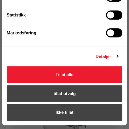
størrelse med tettsittende linse og bredt synsfelt. CE-
merket.
Statistikk
På nettlager
Markedsføring
Klikk & Hent i Motek Oslo - Brobekk + 32 andre
1 Stk
Alternativ pakning
Detaljer
KJØP
Tillat alle
Logg inn eller
registrer deg for å
se din avtalepris
Handleliste
tillat utvalg
Ikke tillat