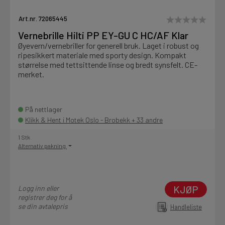
Motek
Art.nr. 72065445
Vernebrille Hilti PP EY-GU C HC/AF Klar
Øyevern/vernebriller for generell bruk. Laget i robust og
ripesikkert materiale med sporty design. Kompakt
Finn butikk
størrelse med tettsittende linse og bredt synsfelt. CE-
Kontakt og åpningstider
merket.
Kontakt
På nettlager
Klikk & Hent i Motek Oslo - Brobekk + 33 andre
Fra rådgivning til sporing av ordre
1 Stk
Alternativ pakning
Kampanjer
Kvalitetsprodukter til ekstra gode priser
KJØP
Logg inn eller
registrer deg for å
se din avtalepris
Handleliste
Produktnyheter
Siste nytt om dine favorittprodukter