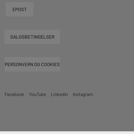
EPOST
SALGSBETINGELSER
PERSONVERN OG COOKIES
Facebook
YouTube
LinkedIn
Instagram