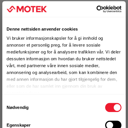
Alternativ pakning
KJØP
Logg inn eller
Denne nettsiden anvender cookies
registrer deg for å
se din avtalepris
Handleliste
Vi bruker informasjonskapsler for å gi innhold og
annonser et personlig preg, for å levere sosiale
mediefunksjoner og for å analysere trafikken vår. Vi deler
dessuten informasjon om hvordan du bruker nettstedet
vårt, med partnerne våre innen sosiale medier,
annonsering og analysearbeid, som kan kombinere den
med annen informasjon du har gjort tilgjengelig for dem,
eller som de har samlet inn gjennom din bruk av
tjenestene deres.
Samtykkevalg
Art.nr. 72065446
Nødvendig
Vernebrille Hilti grå/solbrille
Øyevern/vernebriller for generell bruk. Laget i robust og
Egenskaper
ripesikkert materiale med sporty design. Kompakt