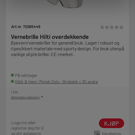
Art.nr. 72065449
Vernebrille Hilti overdekkende
Øyevern/vernebriller for generell bruk. Laget i robust og
ripesikkert materiale med sporty design. For bruk utenpå
vanlige slipte briller. CE-merket.
På nettlager
Klikk & Hent i Motek Oslo - Brobekk + 30 andre
1 Stk
Alternativ pakning
KJØP
Logg inn eller
registrer deg for å
se din avtalepris
Handleliste