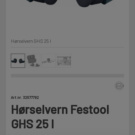
Kjemi, vindsperre og branntetting
Mine henvendelser
Installasjon
Hørselvern GHS 25 I
Prislister
Annet
Firmainformasjon
Tjenester
Prosjekter
Art.nr. 32577792
Hørselvern Festool
LOGG UT
Fag
GHS 25 I