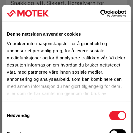
Snakk og lytt. Sikkert. Hørselvern for
Motek
profesjonelle
3
Skriv en
Produktanmeldelser
anmeldelse
Denne nettsiden anvender cookies
Finn butikk
BRUKSOMRÅDER
Kontakt og åpningstider
Vi bruker informasjonskapsler for å gi innhold og
Den perfekte følgesvennen på byggeplassen, på
annonser et personlig preg, for å levere sosiale
verkstedet og på fritiden
mediefunksjoner og for å analysere trafikken vår. Vi deler
Beskytter ørene mot skadelig støy
Kontakt
dessuten informasjon om hvordan du bruker nettstedet
Multifunksjonelt, profesjonelt hørselvern (EN352),
vårt, med partnerne våre innen sosiale medier,
Fra rådgivning til sporing av ordre
også for å lytte til musikk og telefonsamtaler
annonsering og analysearbeid, som kan kombinere den
med annen informasjon du har gjort tilgjengelig for dem,
Tekniske data:
eller som de har samlet inn gjennom din bruk av
Kampanjer
Mer info
tjenestene deres.
Kvalitetsprodukter til ekstra gode priser
Samtykkevalg
Nødvendig
1 Stk
Alternativ pakning
Produktnyheter
Siste nytt om dine favorittprodukter