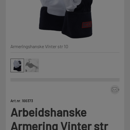
Min Fleet
NYHET
Kjemi, vindsperre og branntetting
Mine henvendelser
Installasjon
Armeringshanske Vinter str 10
Annet
Prislister
Firmainformasjon
Tjenester
Prosjekter
Art.nr. 100373
Arbeidshanske
Fag
LOGG UT
Armering Vinter str