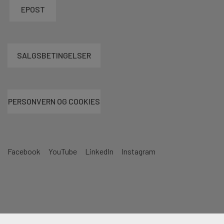
EPOST
SALGSBETINGELSER
PERSONVERN OG COOKIES
Facebook
YouTube
LinkedIn
Instagram