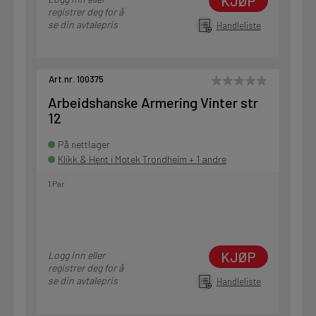
KJØP
registrer deg for å
se din avtalepris
Handleliste
Art.nr. 100375
Arbeidshanske Armering Vinter str
12
På nettlager
Klikk & Hent i Motek Trondheim + 1 andre
1 Par
KJØP
Logg inn eller
registrer deg for å
se din avtalepris
Handleliste