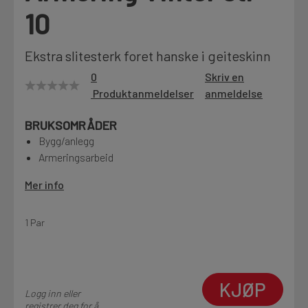
10
Motek
Ekstra slitesterk foret hanske i geiteskinn
0
Skriv en
Finn butikk
Produktanmeldelser
anmeldelse
Kontakt og åpningstider
BRUKSOMRÅDER
Bygg/anlegg
Kontakt
Armeringsarbeid
Fra rådgivning til sporing av ordre
Mer info
Kampanjer
1 Par
Kvalitetsprodukter til ekstra gode priser
KJØP
Produktnyheter
Logg inn eller
Siste nytt om dine favorittprodukter
registrer deg for å