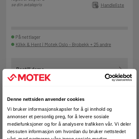
se din avtalepris
Handleliste
På nettlager
Klikk & Hent i Motek Oslo - Brobekk + 25 andre
Bestill demo
Denne nettsiden anvender cookies
VELG VARIANT
Vi bruker informasjonskapsler for å gi innhold og
annonser et personlig preg, for å levere sosiale
mediefunksjoner og for å analysere trafikken vår. Vi deler
dessuten informasjon om hvordan du bruker nettstedet
Art.nr. 100371
vårt, med partnerne våre innen sosiale medier,