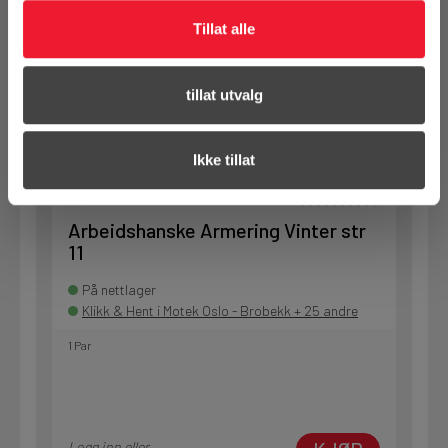
Tillat alle
KJØP
Logg inn eller
tillat utvalg
registrer deg for å
se din avtalepris
Handleliste
Ikke tillat
Art.nr. 100374
Arbeidshanske Armering Vinter str
11
På nettlager
Klikk & Hent i Motek Oslo - Brobekk + 25 andre
1 Par
Logg inn eller