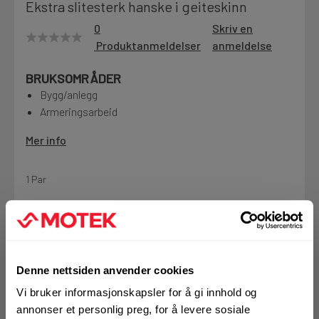
Ekstra slitesterk hanske i geiteskinn
Motek
0
Skriv en
Produktanmeldelser
anmeldelse
BRUKSOMRÅDER
Finn butikk
Bygg/anlegg
Kontakt og åpningstider
Armeringsarbeid
Mer info
Kontakt
Fra rådgivning til sporing av ordre
1 Par
Kampanjer
KJØP
Kvalitetsprodukter til ekstra gode priser
Logg inn eller
registrer deg for å
Denne nettsiden anvender cookies
se din avtalepris
Handleliste
Vi bruker informasjonskapsler for å gi innhold og
Produktnyheter
annonser et personlig preg, for å levere sosiale
Siste nytt om dine favorittprodukter