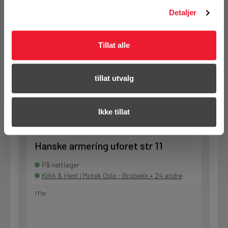
Klikk & Hent i Motek Oslo - Brobekk + 25 andre
Detaljer
1 Par
Tillat alle
KJØP
Logg inn eller
tillat utvalg
registrer deg for å
se din avtalepris
Handleliste
Ikke tillat
Art.nr. 100363
Hanske armering uforet str 11
På nettlager
Klikk & Hent i Motek Oslo - Brobekk + 24 andre
1 Par