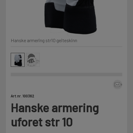
Kjemi, vindsperre og branntetting
Mine henvendelser
Installasjon
Hanske armering str10 geiteskinn
Prislister
Annet
Firmainformasjon
Tjenester
Prosjekter
Art.nr. 100362
Hanske armering
LOGG UT
Fag
uforet str 10