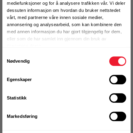
mediefunksjoner og for å analysere trafikken vår. Vi deler
dessuten informasjon om hvordan du bruker nettstedet
På nettlager
vårt, med partnerne våre innen sosiale medier,
Klikk & Hent i Motek Oslo - Brobekk + 28 andre
annonsering og analysearbeid, som kan kombinere den
med annen informasjon du har gjort tilgjengelig for dem,
eller som de har samlet inn gjennom din bruk av
Bestill demo
tjenestene deres.
Samtykkevalg
Nødvendig
Egenskaper
VELG VARIANT
Statistikk
Art.nr. 100361
Hanske armering uforet str 9
Markedsføring
På nettlager