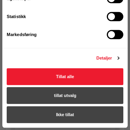
Hettegenser Festool HO-FT2 L
Statistikk
På nettlager
Klikk & Hent i Motek Oslo - Ensjø + 4 andre
1 Stk
Markedsføring
Alternativ pakning
Detaljer
KJØP
Logg inn eller
registrer deg for å
se din avtalepris
Handleliste
Tillat alle
tillat utvalg
Art.nr. PA577756
Hettegenser Festool HO-FT2 XL
Ikke tillat
På nettlager
Klikk & Hent i Motek Molde + 6 andre