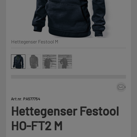
Kjemi, vindsperre og branntetting
Mine henvendelser
Installasjon
Hettegenser Festool M
Prislister
Annet
Firmainformasjon
Tjenester
Prosjekter
Art.nr. PA577754
Hettegenser Festool
LOGG UT
Fag
HO-FT2 M