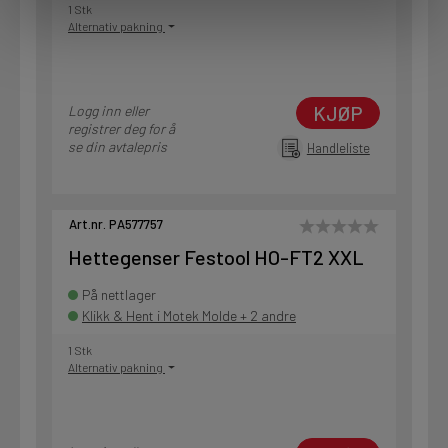
1 Stk
Alternativ pakning
KJØP
Logg inn eller
registrer deg for å
se din avtalepris
Handleliste
Art.nr. PA577757
Hettegenser Festool HO-FT2 XXL
På nettlager
Klikk & Hent i Motek Molde + 2 andre
1 Stk
Alternativ pakning