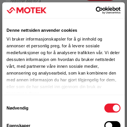
registrer deg for å
se din avtalepris
Handleliste
Denne nettsiden anvender cookies
På nettlager
Vi bruker informasjonskapsler for å gi innhold og
Klikk & Hent i Motek Molde + 4 andre
annonser et personlig preg, for å levere sosiale
mediefunksjoner og for å analysere trafikken vår. Vi deler
dessuten informasjon om hvordan du bruker nettstedet
Bestill demo
vårt, med partnerne våre innen sosiale medier,
annonsering og analysearbeid, som kan kombinere den
med annen informasjon du har gjort tilgjengelig for dem,
eller som de har samlet inn gjennom din bruk av
tjenestene deres.
VELG VARIANT
Samtykkevalg
Nødvendig
Art.nr. PA577755
Egenskaper