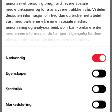
UTGÅTT VARE
Holder drikken kald i
annonser et personlig preg, for å levere sosiale
Motek
opptil 24 timer og varm i opptil 12 timer, 0,5
mediefunksjoner og for å analysere trafikken vår. Vi deler
dessuten informasjon om hvordan du bruker nettstedet
l
vårt, med partnerne våre innen sosiale medier,
0
Skriv en
annonsering og analysearbeid, som kan kombinere den
Finn butikk
Produktanmeldelser
anmeldelse
med annen informasjon du har gjort tilgjengelig for dem,
Kontakt og åpningstider
eller som de har samlet inn gjennom din bruk av
BRUKSOMRÅDER
tjenestene deres.
0,5 l
Samtykkevalg
Lettvektig
Kontakt
Nødvendig
Rustfritt stål
Fra rådgivning til sporing av ordre
Mer info
Egenskaper
Kampanjer
Kvalitetsprodukter til ekstra gode priser
Statistikk
Utgått produkt
Produktnyheter
Markedsføring
Denne varen finnes ikke lenger i
Siste nytt om dine favorittprodukter