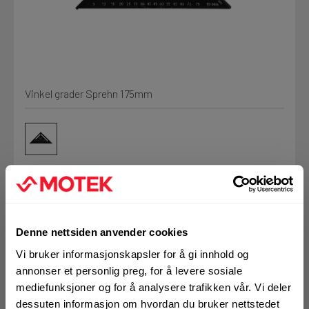
Kjemi, vindsperre og branntetting
Mine henvendelser
Installasjon
Vinkel grader Sprehn 175mm
Prislister
Annet
Firmainformasjon
Tjenester
Prosjekter
Art.nr. 2623526
Denne nettsiden anvender cookies
Vinkel grader Sprehn
LOGG UT
Vi bruker informasjonskapsler for å gi innhold og
Fag
annonser et personlig preg, for å levere sosiale
175mm
mediefunksjoner og for å analysere trafikken vår. Vi deler
dessuten informasjon om hvordan du bruker nettstedet