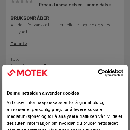
Produktanmeldelser
anmeldelse
Motek
BRUKSOMRÅDER
Ideell for vanskelig tilgjengelige oppgaver og spesielt
dype hull.
Finn butikk
Kontakt og åpningstider
Mer info
1 Stk
Kontakt
Alternativ pakning
Fra rådgivning til sporing av ordre
KJØP
Logg inn eller
Kampanjer
Denne nettsiden anvender cookies
registrer deg for å
se din avtalepris
Handleliste
Kvalitetsprodukter til ekstra gode priser
Vi bruker informasjonskapsler for å gi innhold og
annonser et personlig preg, for å levere sosiale
mediefunksjoner og for å analysere trafikken vår. Vi deler
Produktnyheter
dessuten informasjon om hvordan du bruker nettstedet
Siste nytt om dine favorittprodukter
På nettlager