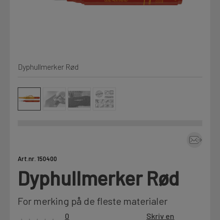
Kjemi, vindsperre og branntetting
Mine henvendelser
Installasjon
Dyphullmerker Rød
Prislister
Annet
Firmainformasjon
Tjenester
Prosjekter
Art.nr. 150400
Dyphullmerker Rød
LOGG UT
Fag
For merking på de fleste materialer
0
Skriv en