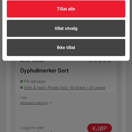
Alternativ pakning
Tillat alle
KJØP
Logg inn eller
tillat utvalg
registrer deg for å
se din avtalepris
Handleliste
Ikke tillat
Art.nr. 150460
Dyphullmerker Sort
På nettlager
Klikk & Hent i Motek Oslo - Brobekk + 34 andre
1 Stk
Alternativ pakning
KJØP
Logg inn eller