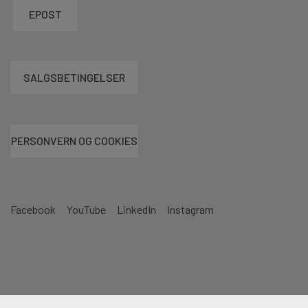
EPOST
SALGSBETINGELSER
PERSONVERN OG COOKIES
Facebook
YouTube
LinkedIn
Instagram