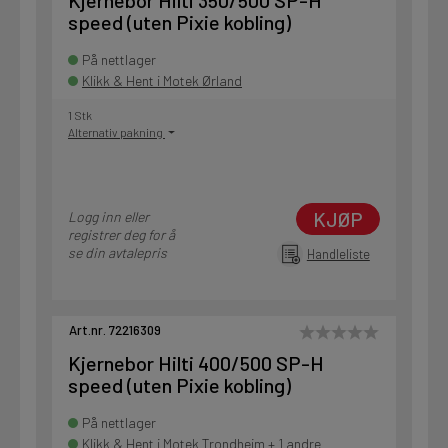
Kjernebor Hilti 350/500 SP-H
speed (uten Pixie kobling)
På nettlager
Klikk & Hent i Motek Ørland
1 Stk
Alternativ pakning
KJØP
Logg inn eller
registrer deg for å
se din avtalepris
Handleliste
Art.nr. 72216309
Kjernebor Hilti 400/500 SP-H
speed (uten Pixie kobling)
På nettlager
Klikk & Hent i Motek Trondheim + 1 andre