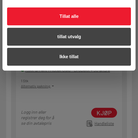
KJØP
Logg inn eller
registrer deg for å
se din avtalepris
Handleliste
Tillat alle
Art.nr. 72216685
tillat utvalg
Kjernebor Hilti 162/500 SP-H speed
(uten Pixie kobling)
Ikke tillat
På nettlager
Klikk & Hent i Motek Oslo - Brobekk + 30 andre
1 Stk
Alternativ pakning
KJØP
Logg inn eller
registrer deg for å
se din avtalepris
Handleliste