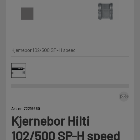
Min Fleet
NYHET
Kjemi, vindsperre og branntetting
Mine henvendelser
Installasjon
Kjernebor 102/500 SP-H speed
Annet
Prislister
Firmainformasjon
Tjenester
Prosjekter
Art.nr. 72216680
Kjernebor Hilti
Fag
LOGG UT
102/500 SP-H speed