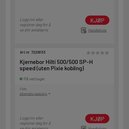
KJØP
Logg inn eller
registrer deg for å
se din avtalepris
Handleliste
Art.nr. 72216133
Kjernebor Hilti 500/500 SP-H
speed (uten Pixie kobling)
På nettlager
1 Stk
Alternativ pakning
KJØP
Logg inn eller
registrer deg for å
se din avtalepris
Handleliste