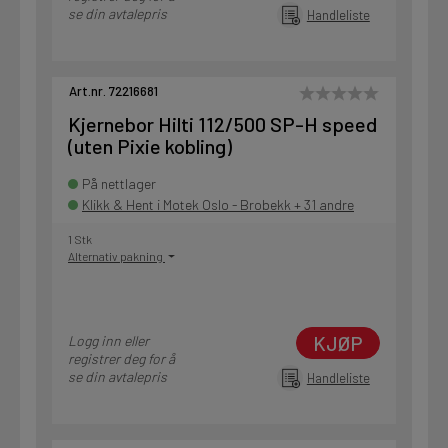
se din avtalepris
Handleliste
Art.nr. 72216681
Kjernebor Hilti 112/500 SP-H speed
(uten Pixie kobling)
På nettlager
Klikk & Hent i Motek Oslo - Brobekk + 31 andre
1 Stk
Alternativ pakning
KJØP
Logg inn eller
registrer deg for å
se din avtalepris
Handleliste