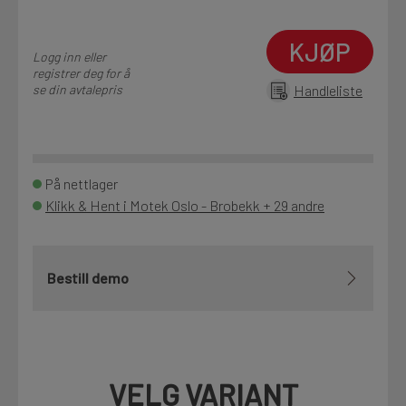
KJØP
Logg inn eller
registrer deg for å
se din avtalepris
Handleliste
På nettlager
Klikk & Hent i Motek Oslo - Brobekk + 29 andre
Bestill demo
VELG VARIANT