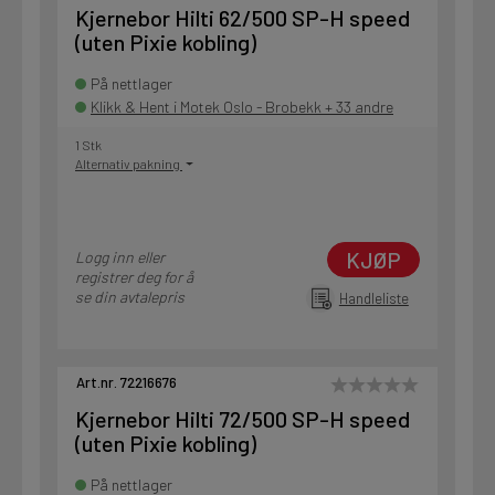
Kjernebor Hilti 62/500 SP-H speed
(uten Pixie kobling)
På nettlager
Klikk & Hent i Motek Oslo - Brobekk + 33 andre
1 Stk
Alternativ pakning
KJØP
Logg inn eller
registrer deg for å
se din avtalepris
Handleliste
Art.nr. 72216676
Kjernebor Hilti 72/500 SP-H speed
(uten Pixie kobling)
På nettlager