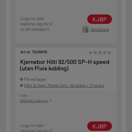
KJØP
Logg inn eller
registrer deg for å
se din avtalepris
Handleliste
Art.nr. 72216678
Kjernebor Hilti 92/500 SP-H speed
(uten Pixie kobling)
På nettlager
Klikk & Hent i Motek Oslo - Brobekk + 31 andre
1 Stk
Alternativ pakning
KJØP
Logg inn eller
registrer deg for å