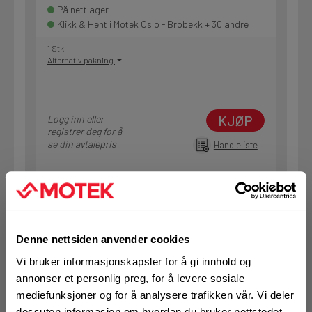
På nettlager
Klikk & Hent i Motek Oslo - Brobekk + 30 andre
1 Stk
Alternativ pakning
KJØP
Logg inn eller
registrer deg for å
se din avtalepris
Handleliste
Art.nr. 72360926
Kjernebor Hilti 142/500 SP-H speed
(uten Pixie kobling)
Denne nettsiden anvender cookies
Vi bruker informasjonskapsler for å gi innhold og
På nettlager
Klikk & Hent i Motek Arendal + 9 andre
annonser et personlig preg, for å levere sosiale
mediefunksjoner og for å analysere trafikken vår. Vi deler
1 Stk
dessuten informasjon om hvordan du bruker nettstedet