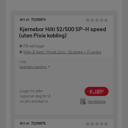
Art.nr. 72216674
Kjernebor Hilti 52/500 SP-H speed
(uten Pixie kobling)
På nettlager
Klikk & Hent i Motek Oslo - Brobekk + 31 andre
1 Stk
Alternativ pakning
KJØP
Logg inn eller
registrer deg for å
se din avtalepris
Handleliste
Art.nr. 72216675