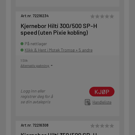
Art.nr. 72216234
Kjernebor Hilti 300/500 SP-H
speed (uten Pixie kobling)
På nettlager
Klikk & Hent i Motek Tromsø + 5 andre
1 Stk
Alternativ pakning
KJØP
Logg inn eller
registrer deg for å
se din avtalepris
Handleliste
Art.nr. 72216308