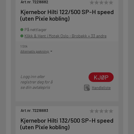
Art.nr. 72216682
Kjernebor Hilti 122/500 SP-H speed
(uten Pixie kobling)
På nettlager
Klikk & Hent i Motek Oslo - Brobekk + 33 andre
1 Stk
Alternativ pakning
KJØP
Logg inn eller
registrer deg for å
se din avtalepris
Handleliste
Art.nr. 72216683
Kjernebor Hilti 132/500 SP-H speed
(uten Pixie kobling)