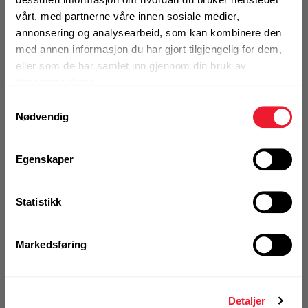
Alternativ pakning
vårt, med partnerne våre innen sosiale medier,
annonsering og analysearbeid, som kan kombinere den
med annen informasjon du har gjort tilgjengelig for dem,
KJØP
Logg inn eller
eller som de har samlet inn gjennom din bruk av
registrer deg for å
tjenestene deres.
se din avtalepris
Handleliste
Samtykkevalg
Nødvendig
Art.nr. 72216684
Kjernebor Hilti 152/500 SP-H speed
Egenskaper
(uten Pixie kobling)
På nettlager
Statistikk
Klikk & Hent i Motek Oslo - Brobekk + 30 andre
1 Stk
Markedsføring
Alternativ pakning
Detaljer