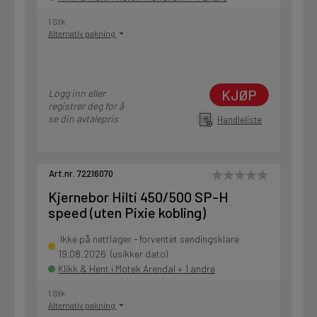
1 Stk
Alternativ pakning
KJØP
Logg inn eller
registrer deg for å
se din avtalepris
Handleliste
Art.nr. 72216070
Kjernebor Hilti 450/500 SP-H
speed (uten Pixie kobling)
Ikke på nettlager - forventet sendingsklare
19.08.2026 (usikker dato)
Klikk & Hent i Motek Arendal + 1 andre
1 Stk
Alternativ pakning