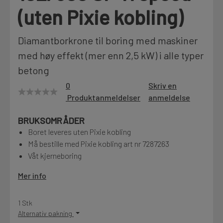
(uten Pixie kobling)
Motek
Diamantborkrone til boring med maskiner
med høy effekt (mer enn 2,5 kW) i alle typer
Finn butikk
betong
Kontakt og åpningstider
0
Skriv en
Produktanmeldelser
anmeldelse
Kontakt
BRUKSOMRÅDER
Fra rådgivning til sporing av ordre
Boret leveres uten Pixie kobling
Må bestille med Pixie kobling art nr 7287263
Våt kjerneboring
Kampanjer
Kvalitetsprodukter til ekstra gode priser
Mer info
1 Stk
Produktnyheter
Alternativ pakning
Siste nytt om dine favorittprodukter