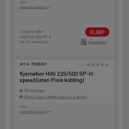
1 Stk
Alternativ pakning
KJØP
Logg inn eller
registrer deg for å
se din avtalepris
Handleliste
Art.nr. 72216323
Kjernebor Hilti 225/500 SP-H
speed (uten Pixie kobling)
På nettlager
Klikk & Hent i Motek Narvik + 9 andre
1 Stk
Alternativ pakning