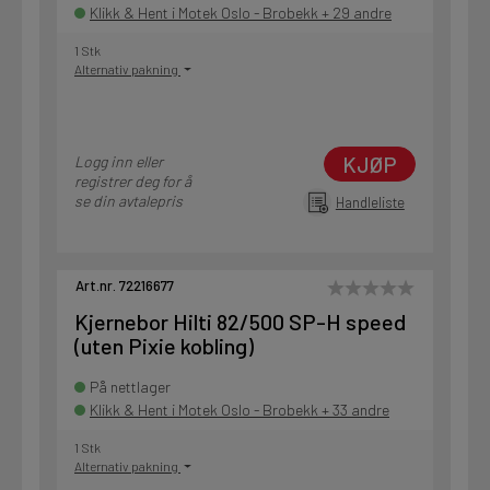
Klikk & Hent i Motek Oslo - Brobekk + 29 andre
1 Stk
Alternativ pakning
KJØP
Logg inn eller
registrer deg for å
se din avtalepris
Handleliste
Art.nr. 72216677
Kjernebor Hilti 82/500 SP-H speed
(uten Pixie kobling)
På nettlager
Klikk & Hent i Motek Oslo - Brobekk + 33 andre
1 Stk
Alternativ pakning