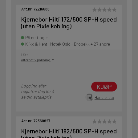
Art.nr. 72216686
Kjernebor Hilti 172/500 SP-H speed
(uten Pixie kobling)
På nettlager
Klikk & Hent i Motek Oslo - Brobekk + 27 andre
1 Stk
Alternativ pakning
KJØP
Logg inn eller
registrer deg for å
se din avtalepris
Handleliste
Art.nr. 72360927
Kjernebor Hilti 182/500 SP-H speed
(uten Pixie kobling)