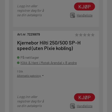
KJØP
Logg inn eller
registrer deg for å
se din avtalepris
Handleliste
Art.nr. 72216679
Kjernebor Hilti 250/500 SP-H
speed (uten Pixie kobling)
På nettlager
Klikk & Hent i Motek Arendal + 8 andre
1 Stk
Alternativ pakning
KJØP
Logg inn eller
registrer deg for å
se din avtalepris
Handleliste