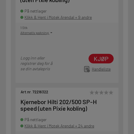
På nettlager
Klikk & Hent i Motek Arendal + 9 andre
1 Stk
Alternativ pakning
KJØP
Logg inn eller
registrer deg for å
se din avtalepris
Handleliste
Art.nr. 72216322
Kjernebor Hilti 202/500 SP-H
speed (uten Pixie kobling)
På nettlager
Klikk & Hent i Motek Arendal + 24 andre