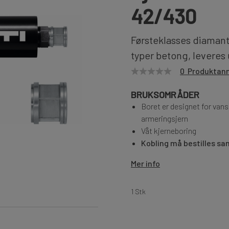
42/430
Førsteklasses diamant
typer betong, leveres
0 Produktan
BRUKSOMRÅDER
Boret er designet for vans
armeringsjern
Våt kjerneboring
Kobling må bestilles s
Mer info
1 Stk