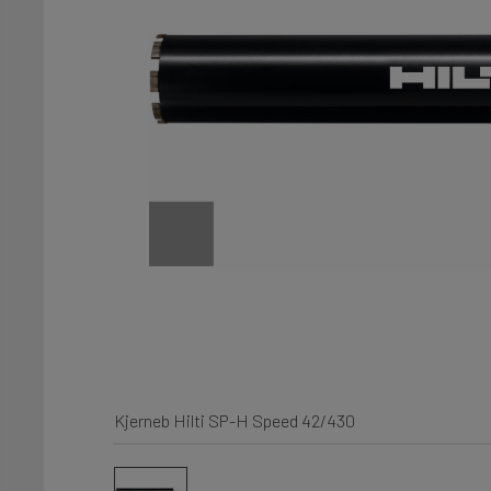
Kjerneb Hilti SP-H Speed 42/430