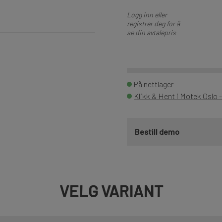
Logg inn eller
registrer deg for å
se din avtalepris
På nettlager
Klikk & Hent i Motek Oslo 
Bestill demo
VELG VARIANT