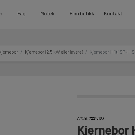
r
Fag
Motek
Finn butikk
Kontakt
kjernebor
Kjernebor (2,5 kW eller lavere)
Kjernebor Hilti SP-H 
Art.nr. 72216183
Kjernebor 