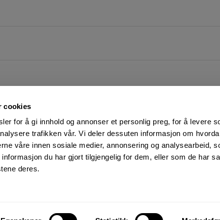
r cookies
er for å gi innhold og annonser et personlig preg, for å levere s
nalysere trafikken vår. Vi deler dessuten informasjon om hvorda
nerne våre innen sosiale medier, annonsering og analysearbeid, 
FØLG OSS PÅ
KUNDESERVICE:
formasjon du har gjort tilgjengelig for dem, eller som de har sa
Man-Fre: 07:00 - 16:00
Facebook
stene deres.
23 05 25 00
YouTube
kundeservice@motek.no
LinkedIn
Salgsbetingelser
Instagram
Personvern og cookies