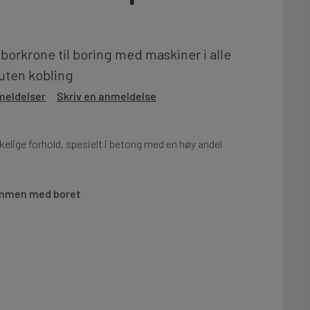
borkrone til boring med maskiner i alle
 uten kobling
meldelser
Skriv en anmeldelse
kelige forhold, spesielt i betong med en høy andel
ammen med boret