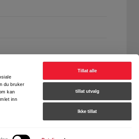
Tillat alle
osiale
n du bruker
tillat utvalg
som kan
mlet inn
Ikke tillat