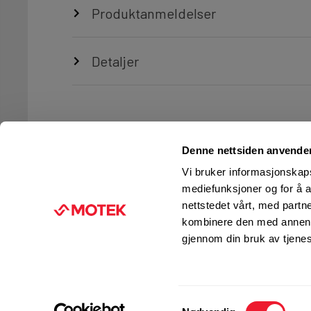
Produktanmeldelser
Detaljer
Denne nettsiden anvende
Vi bruker informasjonskapsl
mediefunksjoner og for å a
nettstedet vårt, med part
TJENESTER
FIRMAINFORMASJON
kombinere den med annen in
Ingeniørtjenester
KUNDESERVICE
gjennom din bruk av tjene
Verksted og service
FINN BUTIKK
Kurs og opplæring
JOBB I MOTEK
Motek Fleet
PRESSE
Samtykkevalg
Management