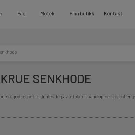
r
Fag
Motek
Finn butikk
Kontakt
senkhode
KRUE SENKHODE
e er godt egnet for innfesting av fotplater, handløpere og opphengs