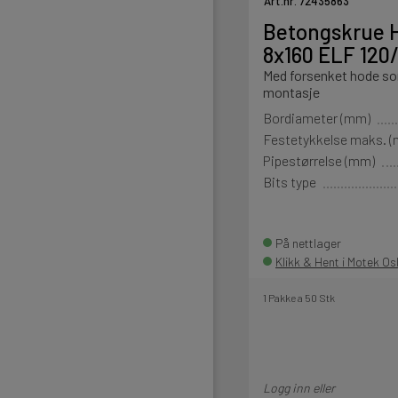
Art.nr. 72435863
Betongskrue H
8x160 ELF 120
Med forsenket hode som
montasje
Bordiameter (mm)
Festetykkelse maks. 
Pipestørrelse (mm)
Bits type
På nettlager
Klikk & Hent i Motek Os
1 Pakke a 50 Stk
Logg inn eller