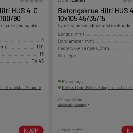
Art.nr. 72357613
ilti HUS 4-C
Betongskrue Hilti HUS 
/100/90
10x105 45/35/15
 gir en pen og plan
Syrefast betongskrue med senkhode
Lengde (mm)
8
Bordiameter (mm)
(mm)
120
Festetykkelse maks. (mm)
13
Bits type
TX 45
På nettlager
lo - Brobekk + 25 andre
Klikk & Hent i Motek Billingstad + 1 andr
1 Pakke a 25 Stk
Alternativ pakning
KJØP
K
Logg inn eller