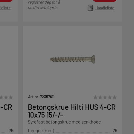
registrer deg for å
se din avtalepris
leliste
Handleliste
Art.nr. 72357611
4-CR
Betongskrue Hilti HUS 4-CR
10x75 15/-/-
Syrefast betongskrue med senkhode
75
Lengde (mm)
75