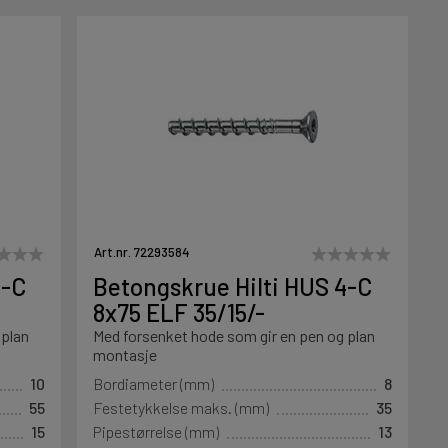
Art.nr. 72293584
4-C
Betongskrue Hilti HUS 4-C
8x75 ELF 35/15/-
 plan
Med forsenket hode som gir en pen og plan
montasje
10
Bordiameter (mm)
8
55
Festetykkelse maks. (mm)
35
15
Pipestørrelse (mm)
13