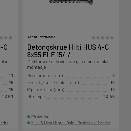
Art.nr. 72293583
4-C
Betongskrue Hilti HUS 4-C
8x55 ELF 15/-/-
 plan
Med forsenket hode som gir en pen og plan
montasje
10
Bordiameter (mm)
8
15
Festetykkelse maks. (mm)
15
15
Pipestørrelse (mm)
13
TX 50
Bits type
TX 45
På nettlager
andre
Klikk & Hent i Motek Oslo - Brobekk + 11 andre