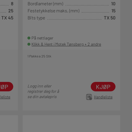
8
Bordiameter (mm)
10
25
Festetykkelse maks. (mm)
15
TX 45
Bits type
TX 50
På nettlager
Klikk & Hent i Motek Tønsberg + 2 andre
1 Pakke a 25 Stk
JØP
KJØP
Logg inn eller
registrer deg for å
se din avtalepris
leliste
Handleliste