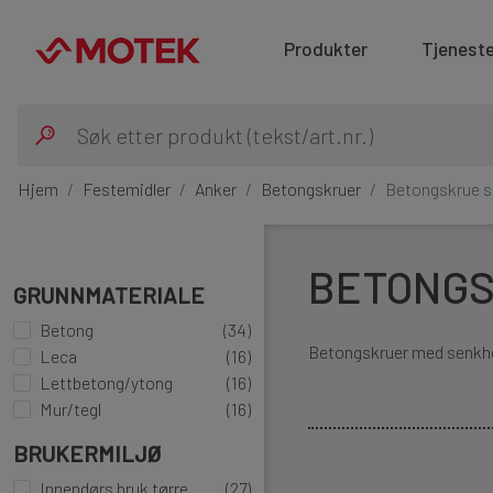
Produkter
Tjeneste
Hjem
Festemidler
Anker
Betongskruer
Betongskrue 
BETONGS
GRUNNMATERIALE
Betong
(34)
Betongskruer med senkhod
Leca
(16)
Lettbetong/ytong
(16)
Mur/tegl
(16)
BRUKERMILJØ
Innendørs bruk tørre
(27)