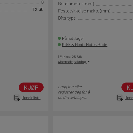
6
Bordiameter (mm)
TX 30
Festetykkelse maks. (mm)
Bits type
På nettlager
Klikk & Hent i Motek Bodø
1 Pakke a 25 Stk
Alternativ pakning
KJØP
K
Logg inn eller
registrer deg for å
se din avtalepris
Handleliste
Hand