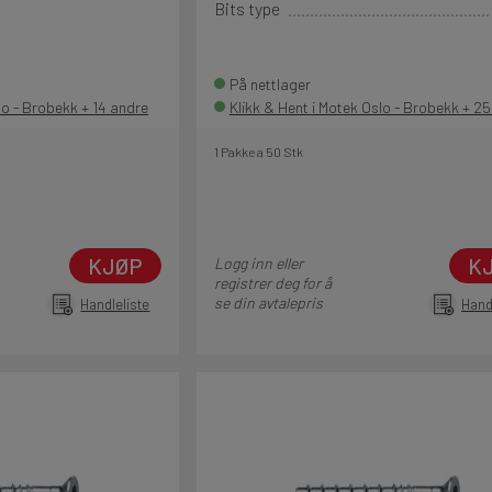
Bits type
På nettlager
lo - Brobekk + 14 andre
Klikk & Hent i Motek Oslo - Brobekk + 2
1 Pakke a 50 Stk
KJØP
K
Logg inn eller
registrer deg for å
se din avtalepris
Handleliste
Hand