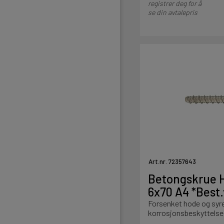
registrer deg for å
se din avtalepris
Art.nr. 72357643
Betongskrue H
6x70 A4 *Best.
Forsenket hode og syr
korrosjonsbeskyttelse