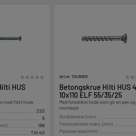
Art.nr. 72435813
ilti HUS
Betongskrue Hilti HUS 
10x110 ELF 55/35/25
e med flatt hode
Med forsenket hode som gir en pen og
montasje
220
Bordiameter (mm)
6
Festetykkelse maks. (mm)
(mm)
186
Pipestørrelse (mm)
TXI 40