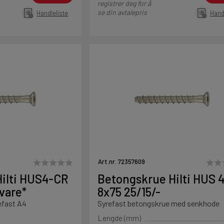
registrer deg for å
se din avtalepris
Handleliste
Hand
Art.nr. 72357609
ilti HUS4-CR
Betongskrue Hilti HUS 
vare*
8x75 25/15/-
efast A4
Syrefast betongskrue med senkhode
Lengde (mm)