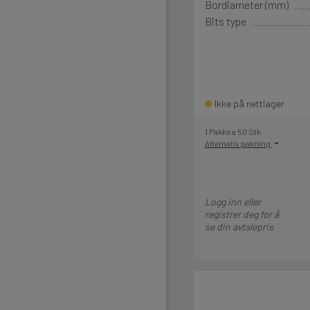
Bordiameter (mm)
Bits type
Ikke på nettlager
1 Pakke a 50 Stk
Alternativ pakning
Logg inn eller
registrer deg for å
se din avtalepris