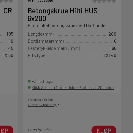
Art.nr. 7383051
4-CR
Betongskrue Hilti HUS
6x200
Elforsinket betongskrue med flatt hode
105
Lengde (mm)
200
10
Bordiameter (mm)
6
45
Festetykkelse maks. (mm)
166
TX 50
Bits type
TXI 40
På nettlager
e
Klikk & Hent i Motek Oslo - Brobekk + 20 andre
1 Pakke a 100 Stk
Alternativ pakning
JØP
KJØP
Logg inn eller