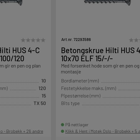
Art.nr. 72293586
ilti HUS 4-C
Betongskrue Hilti HUS 
/100/120
10x70 ELF 15/-/-
 gir en pen og plan
Med forsenket hode som gir en pen og
montasje
10
Bordiameter (mm)
(mm)
120
Festetykkelse maks. (mm)
15
Pipestørrelse (mm)
TX 50
Bits type
På nettlager
lo - Brobekk + 26 andre
Klikk & Hent i Motek Oslo - Brobekk + 5 