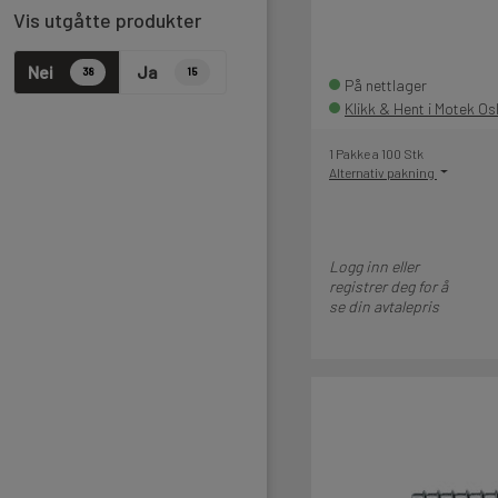
Vis utgåtte produkter
Nei
Ja
38
15
På nettlager
Klikk & Hent i Motek Os
1 Pakke a 100 Stk
Alternativ pakning
Logg inn eller
registrer deg for å
se din avtalepris