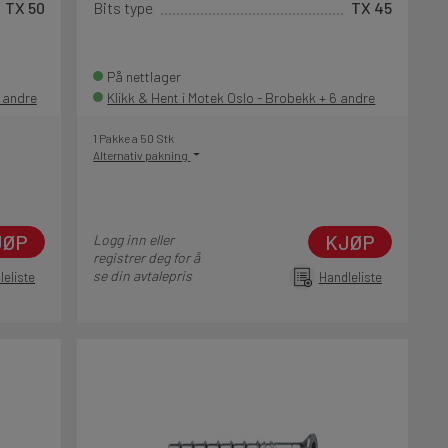
TX 50
Bits type
TX 45
På nettlager
5 andre
Klikk & Hent i Motek Oslo - Brobekk + 6 andre
1 Pakke a 50 Stk
Alternativ pakning
JØP
KJØP
Logg inn eller
registrer deg for å
se din avtalepris
leliste
Handleliste