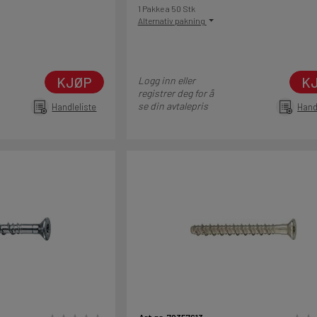
1 Pakke a 50 Stk
Alternativ pakning
KJØP
K
Logg inn eller
registrer deg for å
se din avtalepris
Handleliste
Hand