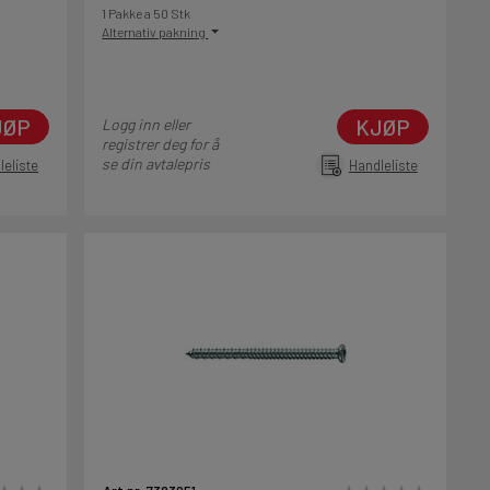
1 Pakke a 50 Stk
Alternativ pakning
JØP
KJØP
Logg inn eller
registrer deg for å
se din avtalepris
leliste
Handleliste